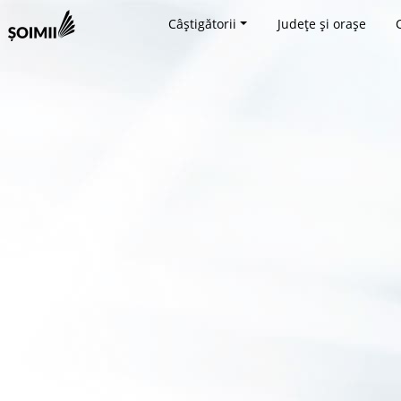
Câștigătorii
Județe și orașe