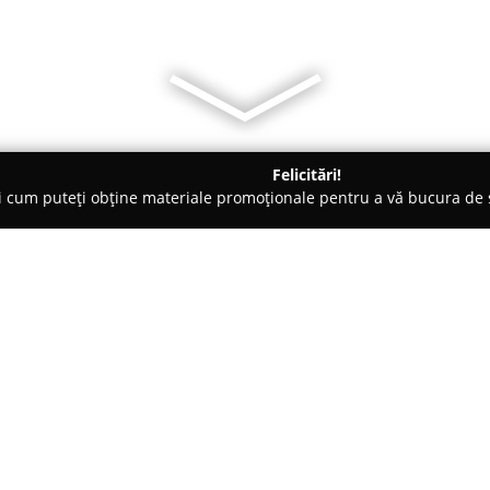
Felicitări!
ți cum puteți obține materiale promoționale pentru a vă bucura d
-uri - Craiova
5 to go
Despre companie:
Lanțul românesc de cafenele 5 t
remarcat rapid drept un actor
apărut cu scopul de a furniza b