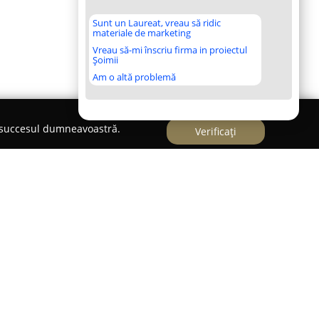
Sunt un Laureat, vreau să ridic
materiale de marketing
Vreau să-mi înscriu firma in proiectul
Șoimii
Am o altă problemă
e succesul dumneavoastră.
Verificați
o go a fost fondat în 2015 în București și s-a
 major în sectorul gastronomic. Compania a
ăuturi de calitate și produse proaspete într-un