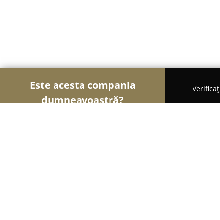
Este acesta compania
Verifica
dumneavoastră?
Șoimii Gastronomiei
Pizzerii, Restaurante, Bistro
5 to go