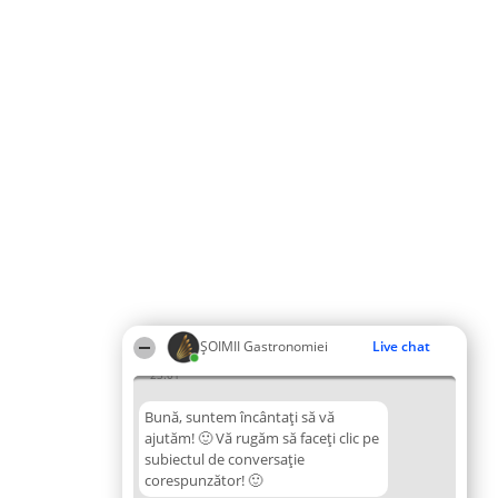
ȘOIMII Gastronomiei
Live chat
23:01
Bună, suntem încântați să vă
ajutăm! 🙂 Vă rugăm să faceți clic pe
subiectul de conversație
corespunzător! 🙂