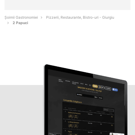
Șoimii Gastronomiei
Pizzerii, Restaurante, Bistro-uri - Giurgiu
2 Papuci