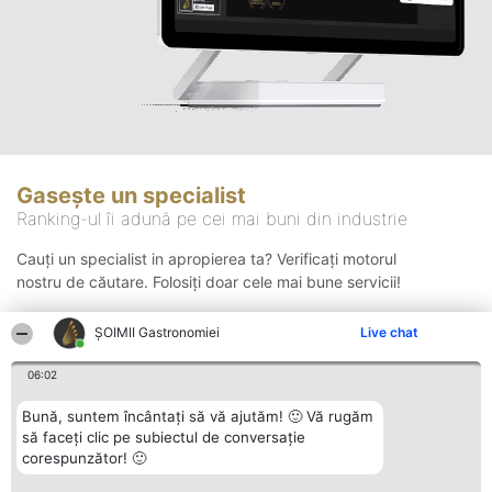
Gasește un specialist
Ranking-ul îi adună pe cei mai buni din industrie
Cauți un specialist in apropierea ta? Verificați motorul
nostru de căutare. Folosiți doar cele mai bune servicii!
ȘOIMII Gastronomiei
Live chat
Căutare
06:02
Bună, suntem încântați să vă ajutăm! 🙂 Vă rugăm
să faceți clic pe subiectul de conversație
corespunzător! 🙂