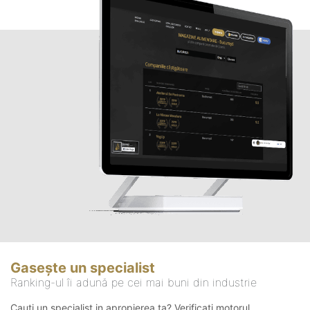
Gasește un specialist
Ranking-ul îi adună pe cei mai buni din industrie
Cauți un specialist in apropierea ta? Verificați motorul