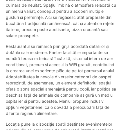
culinară de neuitat. Spațiul îmbină o atmosferă relaxată cu
un meniu variat, conceput pentru a acoperi multiple
gusturi și preferințe. Aici se regăsesc atât preparate din
bucătăria tradițională românească, cât și autentice rețete
italiene, precum paste apetisante, pizza crocantă sau
salate proaspete.
Restaurantul se remarcă prin grija acordată detaliilor și
dotările sale moderne. Printre facilitățile importante se
numără terasa exterioară încălzită, sistemul intern de aer
condiționat, precum și accesul la WiFi gratuit, contribuind
la crearea unei experiențe plăcute pe tot parcursul anului.
Adaptabilitatea la nevoile diverselor categorii de oaspeți
reprezintă, de asemenea, un element definitoriu: spațiul
oferă o zonă special amenajată pentru copii, iar politica sa
deschisă față de animale de companie asigură un mediu
ospitalier și pentru acestea. Meniul propune inclusiv
opțiuni vegetariene, ca o dovadă a preocupării față de
diferite regimuri alimentare.
Locația pune la dispoziție spații destinate evenimentelor