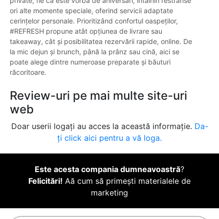
private, fie că este vorba de aniversări, întâlniri restrânse
ori alte momente speciale, oferind servicii adaptate
cerințelor personale. Prioritizând confortul oaspeților,
#REFRESH propune atât opțiunea de livrare sau
takeaway, cât și posibilitatea rezervării rapide, online. De
la mic dejun și brunch, până la prânz sau cină, aici se
poate alege dintre numeroase preparate și băuturi
răcoritoare.
Review-uri pe mai multe site-uri
web
Doar userii logați au acces la această informație.
Da-
ți click aici pentru a vă loga.
Este acesta compania dumneavoastră
?
Felicitări!
Aă cum să primești materialele de
marketing