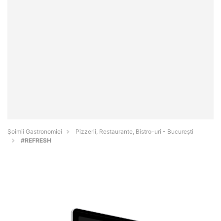
Șoimii Gastronomiei
Pizzerii, Restaurante, Bistro-uri - Bucureşti
#REFRESH