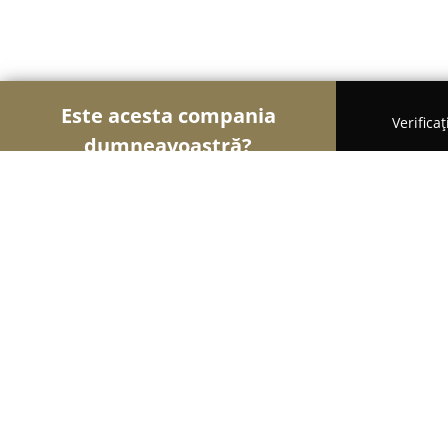
Este acesta compania
Verifica
dumneavoastră?
Șoimii Gastronomiei
Pizzerii, Restaurante, Bistr
Noi Cafea-Delicatese
9.2
(1312)