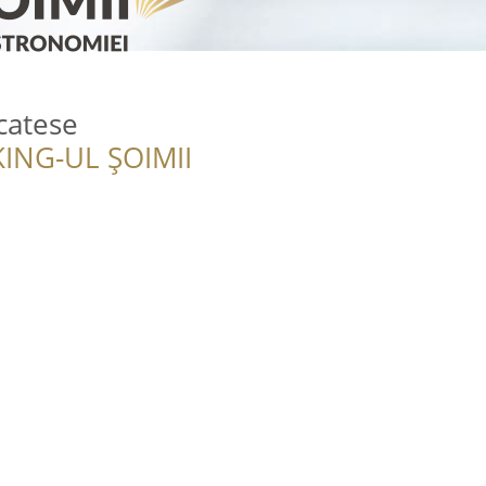
catese
ING-UL ȘOIMII