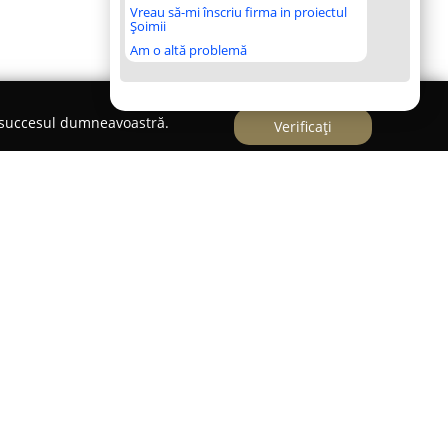
Vreau să-mi înscriu firma in proiectul
Șoimii
Am o altă problemă
e succesul dumneavoastră.
Verificați
Delicatese
reprezintă o locație gastronomică
feri o experiență deosebită clienților săi. Spațiul
n modern, ce integrează elemente industriale cu
ticată. Această ambianță de nivel înalt transformă
tru multiple tipuri de evenimente, de la cine
u prietenii, precum și ocazii relaxante.