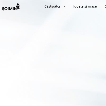
Câștigătorii
Județe și orașe