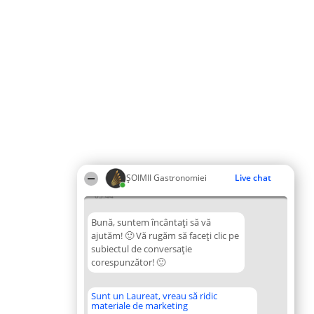
ȘOIMII Gastronomiei
Live chat
03:44
Bună, suntem încântați să vă
ajutăm! 🙂 Vă rugăm să faceți clic pe
subiectul de conversație
corespunzător! 🙂
Sunt un Laureat, vreau să ridic
materiale de marketing