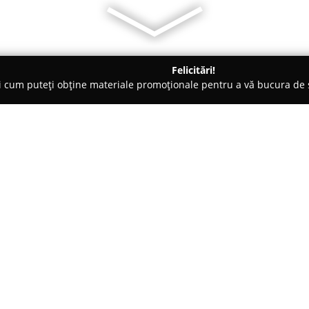
Felicitări!
ți cum puteți obține materiale promoționale pentru a vă bucura d
o-uri - Constanţa
Noi Cafea-Delicatese
Despre companie:
Situat în Constanța,
Noi Cafea-
distinctă, proiectată pentru a o
se evidențiază printr-un desig
o atmosferă primitoare și sofis
Arată mai multe >>
localul într-un loc potrivit pen
intime la întâlniri cu familia sa