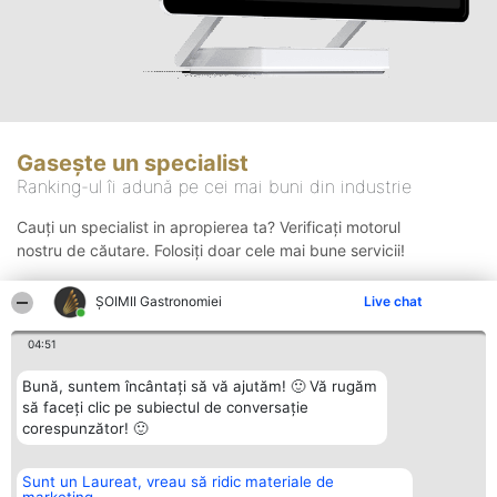
Gasește un specialist
Ranking-ul îi adună pe cei mai buni din industrie
Cauți un specialist in apropierea ta? Verificați motorul
nostru de căutare. Folosiți doar cele mai bune servicii!
ȘOIMII Gastronomiei
Live chat
Căutare
04:51
Bună, suntem încântați să vă ajutăm! 🙂 Vă rugăm
să faceți clic pe subiectul de conversație
corespunzător! 🙂
Sunt un Laureat, vreau să ridic materiale de
Organizator Ranking
Plebiscyt
Contact