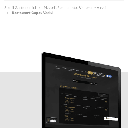
Șoimii Gastronomiei
Pizzerii, Restaurante, Bistro-uri - Vaslui
Restaurant Copou Vaslui