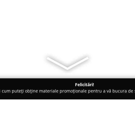
Felicitări!
ți cum puteți obține materiale promoționale pentru a vă bucura d
uri - Iaşi
Coliba Moldovenilor-restaurant-pizza la vatra