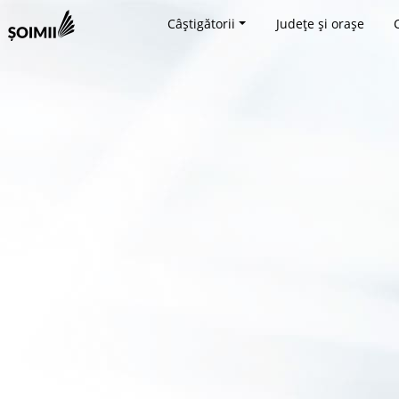
Câștigătorii
Județe și orașe