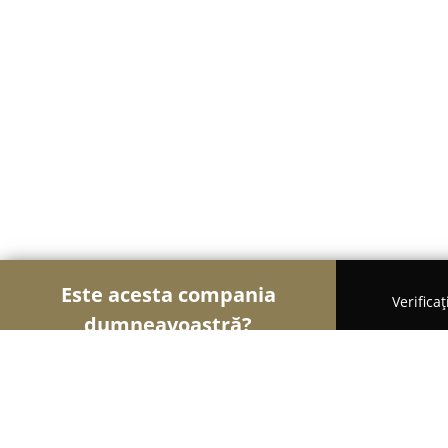
Este acesta compania
Verifica
dumneavoastră?
Șoimii Gastronomiei
Pizzerii, Restaurante, Bistro-