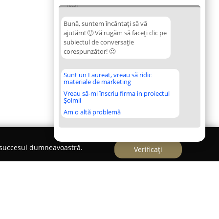
18:31
Bună, suntem încântați să vă
ajutăm! 🙂 Vă rugăm să faceți clic pe
subiectul de conversație
corespunzător! 🙂
Sunt un Laureat, vreau să ridic
materiale de marketing
Vreau să-mi înscriu firma in proiectul
Șoimii
Am o altă problemă
e succesul dumneavoastră.
Verificați