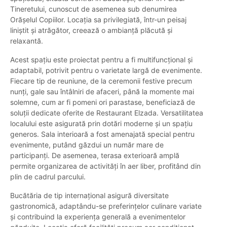
Tineretului, cunoscut de asemenea sub denumirea
Orășelul Copiilor. Locația sa privilegiată, într-un peisaj
liniștit și atrăgător, creează o ambianță plăcută și
relaxantă.
Acest spațiu este proiectat pentru a fi multifuncțional și
adaptabil, potrivit pentru o varietate largă de evenimente.
Fiecare tip de reuniune, de la ceremonii festive precum
nunți, gale sau întâlniri de afaceri, până la momente mai
solemne, cum ar fi pomeni ori parastase, beneficiază de
soluții dedicate oferite de Restaurant Elzada. Versatilitatea
localului este asigurată prin dotări moderne și un spațiu
generos. Sala interioară a fost amenajată special pentru
evenimente, putând găzdui un număr mare de
participanți. De asemenea, terasa exterioară amplă
permite organizarea de activități în aer liber, profitând din
plin de cadrul parcului.
Bucătăria de tip internațional asigură diversitate
gastronomică, adaptându-se preferințelor culinare variate
și contribuind la experiența generală a evenimentelor