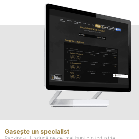
Gasește un specialist
Ranking-ul îi adună pe cei mai buni din industrie