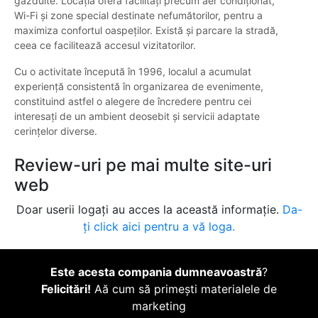
găzduite. Locația oferă facilități precum aer condiționat,
Wi-Fi și zone special destinate nefumătorilor, pentru a
maximiza confortul oaspeților. Există și parcare la stradă,
ceea ce facilitează accesul vizitatorilor.
Cu o activitate începută în 1996, localul a acumulat
experiență consistentă în organizarea de evenimente,
constituind astfel o alegere de încredere pentru cei
interesați de un ambient deosebit și servicii adaptate
cerințelor diverse.
Review-uri pe mai multe site-uri
web
Doar userii logați au acces la această informație.
Da-
ți click aici pentru a vă loga.
Este acesta compania dumneavoastră
?
Felicitări!
Aă cum să primești materialele de
marketing