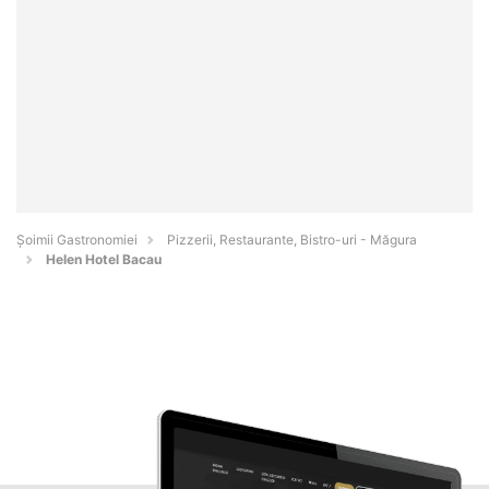
Șoimii Gastronomiei
Pizzerii, Restaurante, Bistro-uri - Măgura
Helen Hotel Bacau