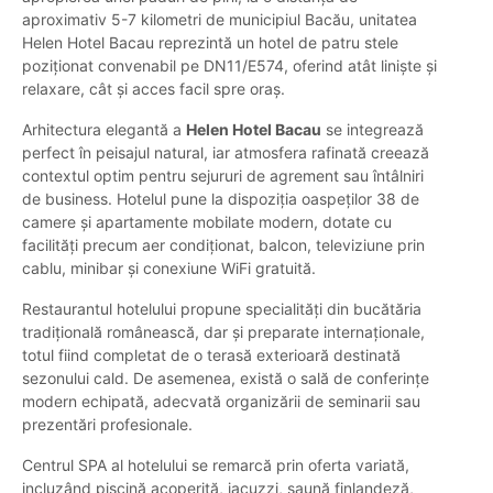
aproximativ 5-7 kilometri de municipiul Bacău, unitatea
Helen Hotel Bacau reprezintă un hotel de patru stele
poziționat convenabil pe DN11/E574, oferind atât liniște și
relaxare, cât și acces facil spre oraș.
Arhitectura elegantă a
Helen Hotel Bacau
se integrează
perfect în peisajul natural, iar atmosfera rafinată creează
contextul optim pentru sejururi de agrement sau întâlniri
de business. Hotelul pune la dispoziția oaspeților 38 de
camere și apartamente mobilate modern, dotate cu
facilități precum aer condiționat, balcon, televiziune prin
cablu, minibar și conexiune WiFi gratuită.
Restaurantul hotelului propune specialități din bucătăria
tradițională românească, dar și preparate internaționale,
totul fiind completat de o terasă exterioară destinată
sezonului cald. De asemenea, există o sală de conferințe
modern echipată, adecvată organizării de seminarii sau
prezentări profesionale.
Centrul SPA al hotelului se remarcă prin oferta variată,
incluzând piscină acoperită, jacuzzi, saună finlandeză,