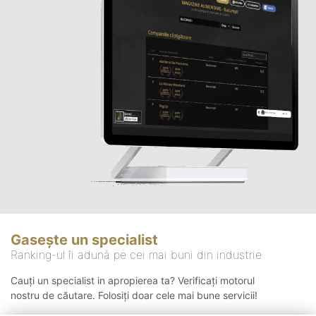
Gasește un specialist
Ranking-ul îi adună pe cei mai buni din industrie
Cauți un specialist in apropierea ta? Verificați motorul
nostru de căutare. Folosiți doar cele mai bune servicii!