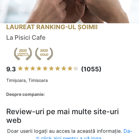
LAUREAT RANKING-UL ȘOIMII
La Pisici Cafe
9.3
(1055)
Timişoara, Timisoara
Despre companie:
Review-uri pe mai multe site-uri
web
Doar userii logați au acces la această informație.
Da-
ți click aici pentru a vă loga.