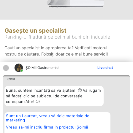
Gasește un specialist
Ranking-ul îi adună pe cei mai buni din industrie
Cauți un specialist in apropierea ta? Verificați motorul
nostru de căutare. Folosiți doar cele mai bune servicii!
ȘOIMII Gastronomiei
Live chat
Căutare
09:01
Bună, suntem încântați să vă ajutăm! 🙂 Vă rugăm
să faceți clic pe subiectul de conversație
corespunzător! 🙂
Sunt un Laureat, vreau să ridic materiale de
Organizator Ranking
Plebiscyt
Contact
marketing
BRIGHT SOLUTIONS BR SRL
Câștigătorii
Contact
Aleea Timisul De Sus 2 Bl. A30
Lista Tuturor
Vreau să-mi înscriu firma in proiectul Șoimii
Sc. A Et. 4 Ap. 13 Cod 061952
Laureaților