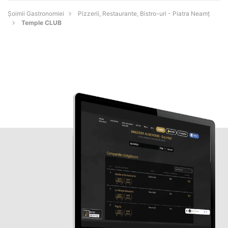
Șoimii Gastronomiei
Pizzerii, Restaurante, Bistro-uri - Piatra Neamţ
Temple CLUB