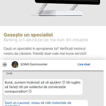
Gasește un specialist
Ranking-ul îi adună pe cei mai buni din industrie
Cauți un specialist in apropierea ta? Verificați motorul
nostru de căutare. Folosiți doar cele mai bune servicii!
ȘOIMII Gastronomiei
Live chat
Căutare
13:49
Bună, suntem încântați să vă ajutăm! 🙂 Vă rugăm
să faceți clic pe subiectul de conversație
corespunzător! 🙂
Sunt un Laureat, vreau să ridic materiale de
Organizator Ranking
Plebiscyt
Contact