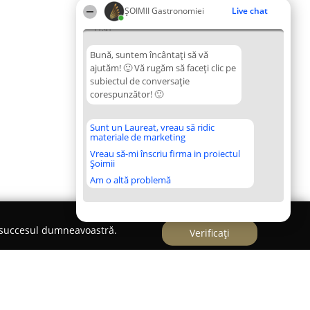
ȘOIMII Gastronomiei
Live chat
11:41
Bună, suntem încântați să vă
ajutăm! 🙂 Vă rugăm să faceți clic pe
subiectul de conversație
corespunzător! 🙂
Sunt un Laureat, vreau să ridic
materiale de marketing
Vreau să-mi înscriu firma in proiectul
Șoimii
Am o altă problemă
e succesul dumneavoastră.
Verificați