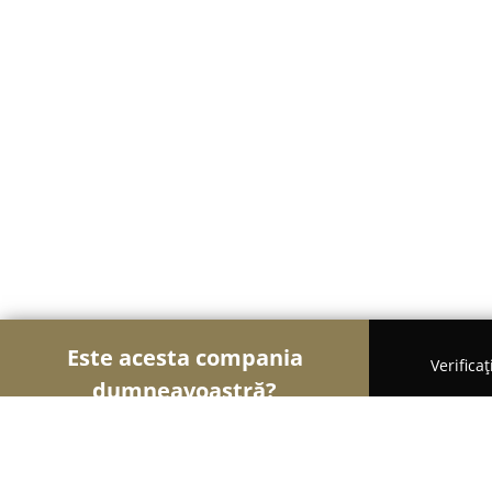
Este acesta compania
Verifica
dumneavoastră?
Șoimii Gastronomiei
Pizzerii, Restaurante, Bistr