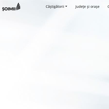
Câștigătorii
Județe și orașe