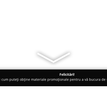
Felicitări!
ți cum puteți obține materiale promoționale pentru a vă bucura d
o-uri - Odobeşti
Crama Green Garden Resort Odobesti