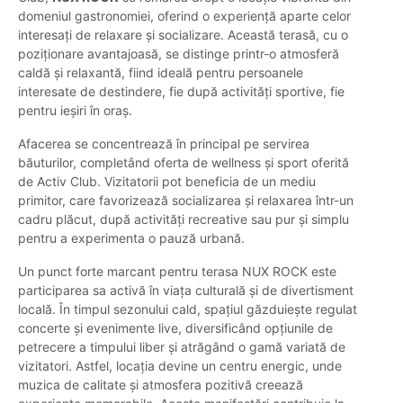
domeniul gastronomiei, oferind o experiență aparte celor
interesați de relaxare și socializare. Această terasă, cu o
poziționare avantajoasă, se distinge printr-o atmosferă
caldă și relaxantă, fiind ideală pentru persoanele
interesate de destindere, fie după activități sportive, fie
pentru ieșiri în oraș.
Afacerea se concentrează în principal pe servirea
băuturilor, completând oferta de wellness și sport oferită
de Activ Club. Vizitatorii pot beneficia de un mediu
primitor, care favorizează socializarea și relaxarea într-un
cadru plăcut, după activități recreative sau pur și simplu
pentru a experimenta o pauză urbană.
Un punct forte marcant pentru terasa NUX ROCK este
participarea sa activă în viața culturală și de divertisment
locală. În timpul sezonului cald, spațiul găzduiește regulat
concerte și evenimente live, diversificând opțiunile de
petrecere a timpului liber și atrăgând o gamă variată de
vizitatori. Astfel, locația devine un centru energic, unde
muzica de calitate și atmosfera pozitivă creează