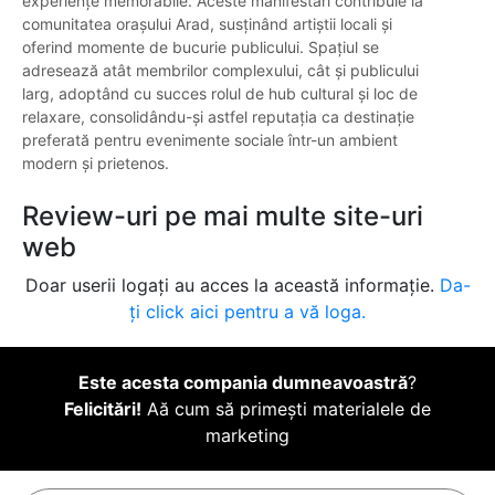
experiențe memorabile. Aceste manifestări contribuie la
comunitatea orașului Arad, susținând artiștii locali și
oferind momente de bucurie publicului. Spațiul se
adresează atât membrilor complexului, cât și publicului
larg, adoptând cu succes rolul de hub cultural și loc de
relaxare, consolidându-și astfel reputația ca destinație
preferată pentru evenimente sociale într-un ambient
modern și prietenos.
Review-uri pe mai multe site-uri
web
Doar userii logați au acces la această informație.
Da-
ți click aici pentru a vă loga.
Este acesta compania dumneavoastră
?
Felicitări!
Aă cum să primești materialele de
marketing