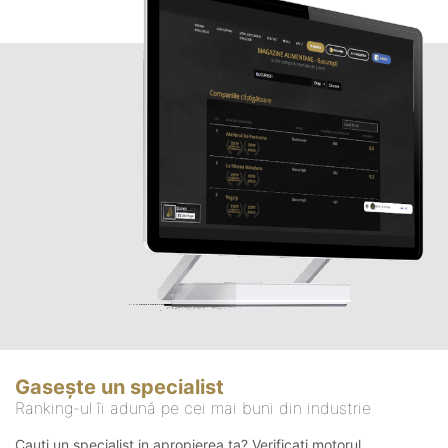
Gasește un specialist
Ranking-ul îi adună pe cei mai buni din industrie
Cauți un specialist in apropierea ta? Verificați motorul