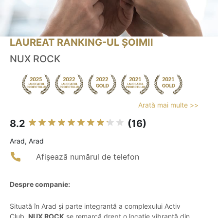
LAUREAT RANKING-UL ȘOIMII
NUX ROCK
Arată mai multe >>
8.2
(16)
Arad, Arad
Afișează numărul de telefon
Despre companie:
Situată în Arad și parte integrantă a complexului Activ
Club,
NUX ROCK
se remarcă drept o locație vibrantă din