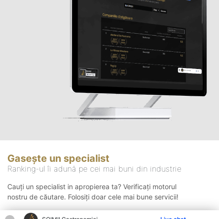
Gasește un specialist
Ranking-ul îi adună pe cei mai buni din industrie
Cauți un specialist in apropierea ta? Verificați motorul
nostru de căutare. Folosiți doar cele mai bune servicii!