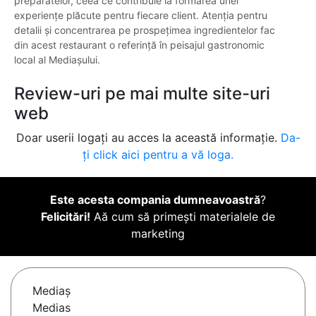
preparatelor, ceea ce contribuie la formarea unei
experiențe plăcute pentru fiecare client. Atenția pentru
detalii și concentrarea pe prospețimea ingredientelor fac
din acest restaurant o referință în peisajul gastronomic
local al Mediașului.
Review-uri pe mai multe site-uri
web
Doar userii logați au acces la această informație.
Da-
ți click aici pentru a vă loga.
Este acesta compania dumneavoastră
?
Felicitări!
Aă cum să primești materialele de
marketing
Mediaş
Medias