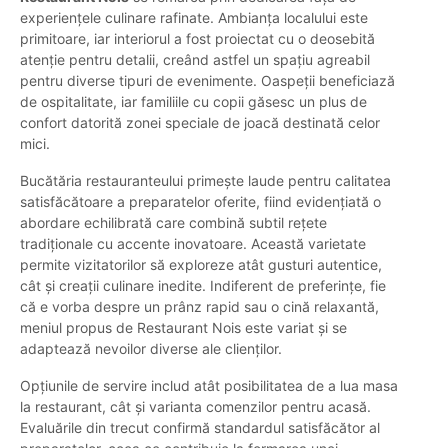
experiențele culinare rafinate. Ambianța localului este
primitoare, iar interiorul a fost proiectat cu o deosebită
atenție pentru detalii, creând astfel un spațiu agreabil
pentru diverse tipuri de evenimente. Oaspeții beneficiază
de ospitalitate, iar familiile cu copii găsesc un plus de
confort datorită zonei speciale de joacă destinată celor
mici.
Bucătăria restauranteului primește laude pentru calitatea
satisfăcătoare a preparatelor oferite, fiind evidențiată o
abordare echilibrată care combină subtil rețete
tradiționale cu accente inovatoare. Această varietate
permite vizitatorilor să exploreze atât gusturi autentice,
cât și creații culinare inedite. Indiferent de preferințe, fie
că e vorba despre un prânz rapid sau o cină relaxantă,
meniul propus de Restaurant Nois este variat și se
adaptează nevoilor diverse ale clienților.
Opțiunile de servire includ atât posibilitatea de a lua masa
la restaurant, cât și varianta comenzilor pentru acasă.
Evaluările din trecut confirmă standardul satisfăcător al