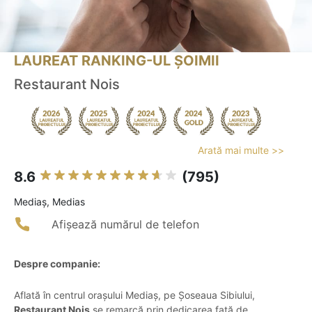
LAUREAT RANKING-UL ȘOIMII
Restaurant Nois
Arată mai multe >>
8.6
(795)
Mediaş, Medias
Afișează numărul de telefon
Despre companie:
Aflată în centrul orașului Mediaș, pe Șoseaua Sibiului,
Restaurant Nois
se remarcă prin dedicarea față de