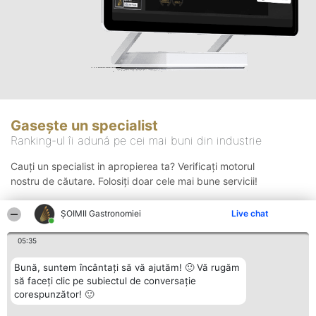
Gasește un specialist
Ranking-ul îi adună pe cei mai buni din industrie
Cauți un specialist in apropierea ta? Verificați motorul
nostru de căutare. Folosiți doar cele mai bune servicii!
ȘOIMII Gastronomiei
Live chat
Căutare
05:35
Bună, suntem încântați să vă ajutăm! 🙂 Vă rugăm
să faceți clic pe subiectul de conversație
corespunzător! 🙂