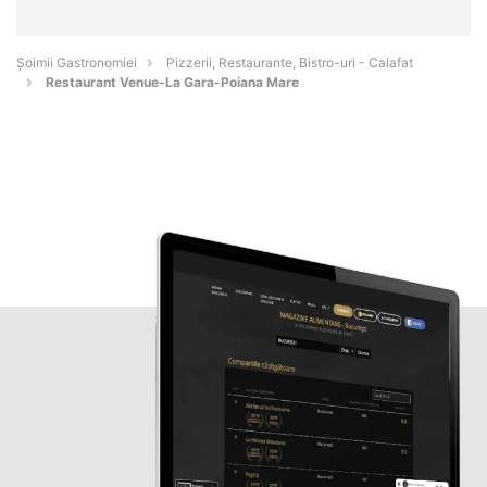
Șoimii Gastronomiei
Pizzerii, Restaurante, Bistro-uri - Calafat
Restaurant Venue-La Gara-Poiana Mare