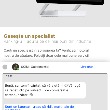
Gasește un specialist
Ranking-ul îi adună pe cei mai buni din industrie
Cauți un specialist in apropierea ta? Verificați motorul
nostru de căutare. Folosiți doar cele mai bune servicii!
ȘOIMII Gastronomiei
Live chat
Căutare
19:47
Bună, suntem încântați să vă ajutăm! 🙂 Vă rugăm
să faceți clic pe subiectul de conversație
corespunzător! 🙂
Sunt un Laureat, vreau să ridic materiale de
Organizator Ranking
Plebiscyt
Contact