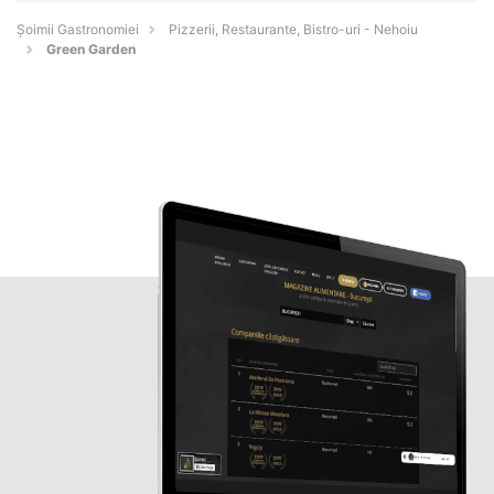
Șoimii Gastronomiei
Pizzerii, Restaurante, Bistro-uri - Nehoiu
Green Garden