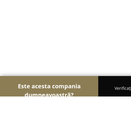
Este acesta compania
Verifica
dumneavoastră?
Șoimii Gastronomiei
Pizzerii, Restaurante, Bistr