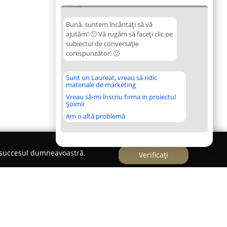
11:38
Bună, suntem încântați să vă
ajutăm! 🙂 Vă rugăm să faceți clic pe
subiectul de conversație
corespunzător! 🙂
Sunt un Laureat, vreau să ridic
materiale de marketing
Vreau să-mi înscriu firma in proiectul
Șoimii
Am o altă problemă
e succesul dumneavoastră.
Verificați