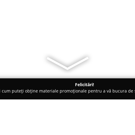
Felicitări!
ți cum puteți obține materiale promoționale pentru a vă bucura d
o-uri - Bucureşti
Caboo Restaurant & Garden