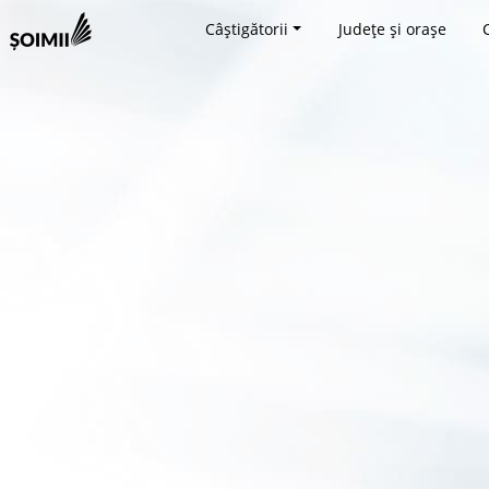
Câștigătorii
Județe și orașe