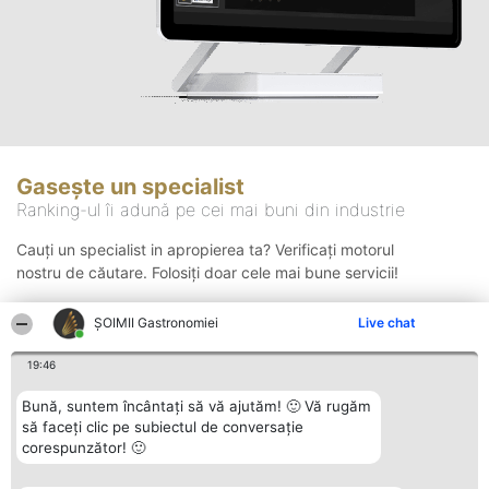
Gasește un specialist
Ranking-ul îi adună pe cei mai buni din industrie
Cauți un specialist in apropierea ta? Verificați motorul
nostru de căutare. Folosiți doar cele mai bune servicii!
ȘOIMII Gastronomiei
Live chat
Căutare
19:46
Bună, suntem încântați să vă ajutăm! 🙂 Vă rugăm
să faceți clic pe subiectul de conversație
corespunzător! 🙂