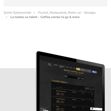
Șoimii Gastronomiei
Pizzerii, Restaurante, Bistro-uri - Geoagiu
La toneta cu talent - Coffee corner to go & more