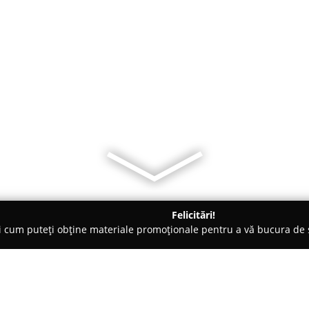
Felicitări!
ți cum puteți obține materiale promoționale pentru a vă bucura d
-uri - Brăila
Vintage Restaurant - Events & Delivery