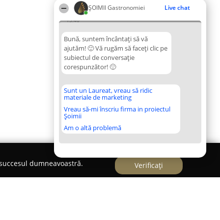
ȘOIMII Gastronomiei
Live chat
15:46
Bună, suntem încântați să vă
ajutăm! 🙂 Vă rugăm să faceți clic pe
subiectul de conversație
corespunzător! 🙂
Sunt un Laureat, vreau să ridic
materiale de marketing
Vreau să-mi înscriu firma in proiectul
Șoimii
Am o altă problemă
e succesul dumneavoastră.
Verificați