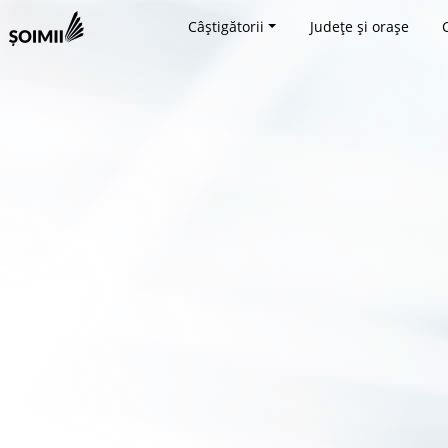
Câștigătorii
Județe și orașe