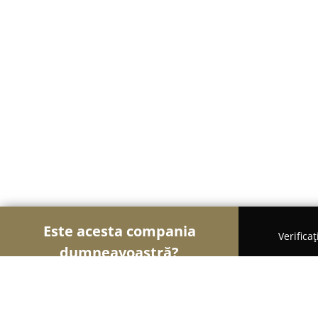
Este acesta compania
Verifica
dumneavoastră?
Șoimii Gastronomiei
Pizzerii, Restaurante, Bistro