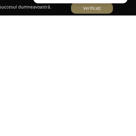
e succesul dumneavoastră.
Verificați
ct de referință culinar în localitatea Cobadin,
ndu-se printr-o ofertă gastronomică variată.
tins ce include preparate precum kebab, pizza,
cum ar fi mititei și ciorbe bogate, dar și variante
roaspăt, supe aromate și deserturi, adresându-se
ulinare.
neficiază de servicii eficiente și de o ambianță
ente agreabile alături de familie sau prieteni.
preocuparea pentru confortul vizitatorilor prin
persoane cu mobilitate redusă, acceptarea plăților