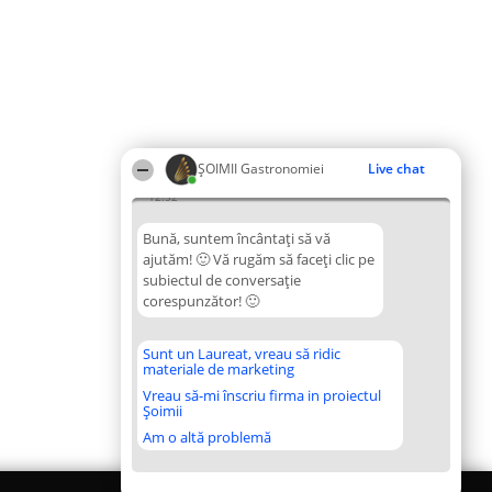
ȘOIMII Gastronomiei
Live chat
12:52
Bună, suntem încântați să vă
ajutăm! 🙂 Vă rugăm să faceți clic pe
subiectul de conversație
corespunzător! 🙂
Sunt un Laureat, vreau să ridic
materiale de marketing
Vreau să-mi înscriu firma in proiectul
Șoimii
Am o altă problemă