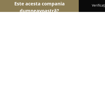
Este acesta compania
Verifica
dumneavoastră?
Șoimii Gastronomiei
Pizzerii, Restaurante, Bistr
Restaurant Dixon
9.3
(112)
Cobadin, Constanta
Afișează numărul de telefon