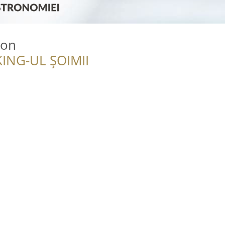
xon
ING-UL ȘOIMII