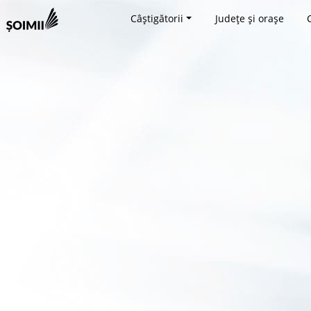
Câștigătorii
Județe și orașe