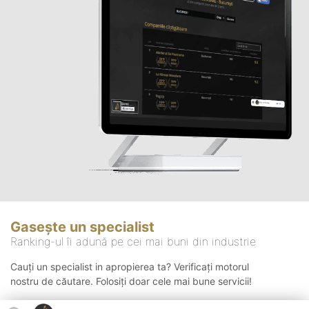
Gasește un specialist
Ranking-ul îi adună pe cei mai buni din industrie
Cauți un specialist in apropierea ta? Verificați motorul
nostru de căutare. Folosiți doar cele mai bune servicii!