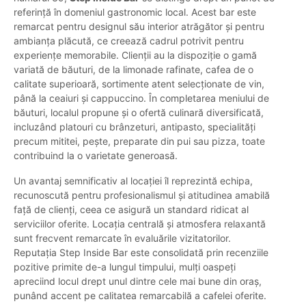
referință în domeniul gastronomic local. Acest bar este
remarcat pentru designul său interior atrăgător și pentru
ambianța plăcută, ce creează cadrul potrivit pentru
experiențe memorabile. Clienții au la dispoziție o gamă
variată de băuturi, de la limonade rafinate, cafea de o
calitate superioară, sortimente atent selecționate de vin,
până la ceaiuri și cappuccino. În completarea meniului de
băuturi, localul propune și o ofertă culinară diversificată,
incluzând platouri cu brânzeturi, antipasto, specialități
precum mititei, pește, preparate din pui sau pizza, toate
contribuind la o varietate generoasă.
Un avantaj semnificativ al locației îl reprezintă echipa,
recunoscută pentru profesionalismul și atitudinea amabilă
față de clienți, ceea ce asigură un standard ridicat al
serviciilor oferite. Locația centrală și atmosfera relaxantă
sunt frecvent remarcate în evaluările vizitatorilor.
Reputația Step Inside Bar este consolidată prin recenziile
pozitive primite de-a lungul timpului, mulți oaspeți
apreciind locul drept unul dintre cele mai bune din oraș,
punând accent pe calitatea remarcabilă a cafelei oferite.