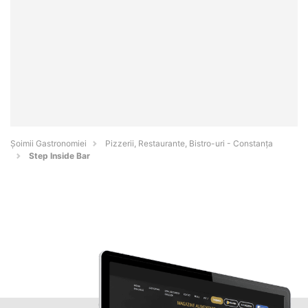
Șoimii Gastronomiei
Pizzerii, Restaurante, Bistro-uri - Constanţa
Step Inside Bar