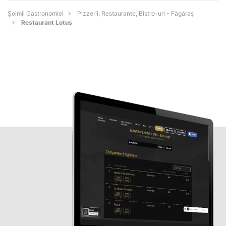
Șoimii Gastronomiei
Pizzerii, Restaurante, Bistro-uri - Făgăraş
Restaurant Lotus