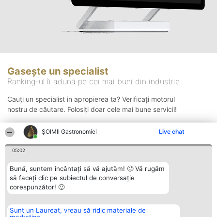
Gasește un specialist
Ranking-ul îi adună pe cei mai buni din industrie
Cauți un specialist in apropierea ta? Verificați motorul
nostru de căutare. Folosiți doar cele mai bune servicii!
ȘOIMII Gastronomiei
Live chat
Căutare
05:02
Bună, suntem încântați să vă ajutăm! 🙂 Vă rugăm
să faceți clic pe subiectul de conversație
corespunzător! 🙂
Sunt un Laureat, vreau să ridic materiale de
Organizator Ranking
Plebiscyt
Contact