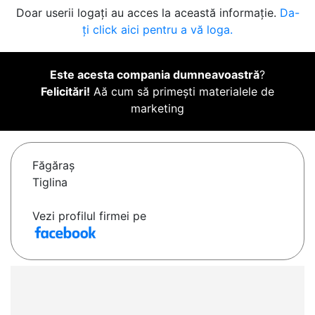
Doar userii logați au acces la această informație.
Da-
ți click aici pentru a vă loga.
Este acesta compania dumneavoastră
?
Felicitări!
Aă cum să primești materialele de
marketing
Făgăraş
Tiglina
Vezi profilul firmei pe