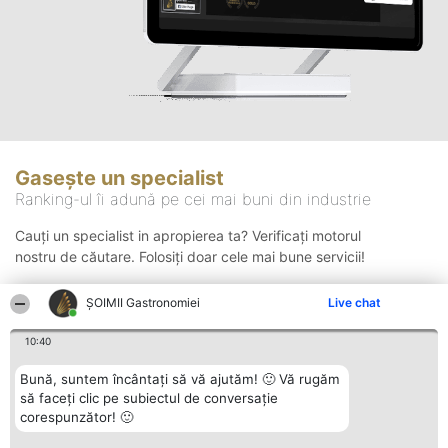
Gasește un specialist
Ranking-ul îi adună pe cei mai buni din industrie
Cauți un specialist in apropierea ta? Verificați motorul
nostru de căutare. Folosiți doar cele mai bune servicii!
ȘOIMII Gastronomiei
Live chat
Căutare
10:40
Bună, suntem încântați să vă ajutăm! 🙂 Vă rugăm
să faceți clic pe subiectul de conversație
corespunzător! 🙂