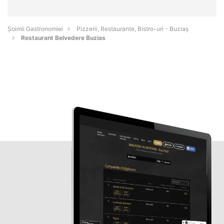
Șoimii Gastronomiei
Pizzerii, Restaurante, Bistro-uri - Buziaş
Restaurant Belvedere Buzias