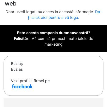
web
Doar userii logați au acces la această informație.
Da-
ți click aici pentru a vă loga.
Este acesta compania dumneavoastră
?
Felicitări!
Aă cum să primești materialele de
marketing
Buziaş
Buzias
Vezi profilul firmei pe