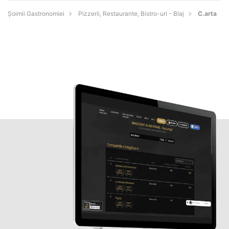
Șoimii Gastronomiei
Pizzerii, Restaurante, Bistro-uri - Blaj
C.arta