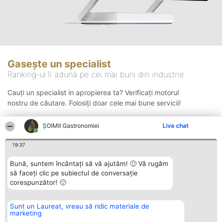
Gasește un specialist
Ranking-ul îi adună pe cei mai buni din industrie
Cauți un specialist in apropierea ta? Verificați motorul
nostru de căutare. Folosiți doar cele mai bune servicii!
ȘOIMII Gastronomiei
Live chat
Căutare
19:37
Bună, suntem încântați să vă ajutăm! 🙂 Vă rugăm
să faceți clic pe subiectul de conversație
corespunzător! 🙂
Sunt un Laureat, vreau să ridic materiale de
Organizator Ranking
Plebiscyt
Contact
marketing
BRIGHT SOLUTIONS BR SRL
Câștigătorii
Contact
Aleea Timisul De Sus 2 Bl. A30
Lista Tuturor