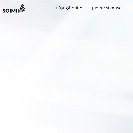
Câștigătorii
Județe și orașe