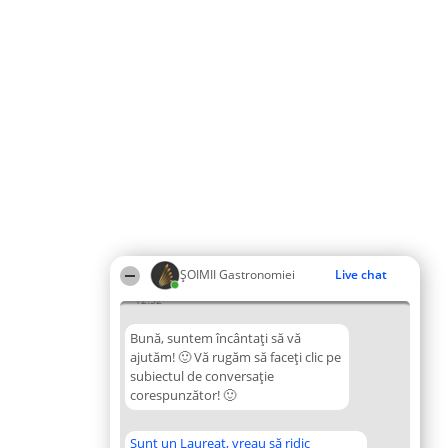
ȘOIMII Gastronomiei
Live chat
12:32
Bună, suntem încântați să vă
ajutăm! 🙂 Vă rugăm să faceți clic pe
subiectul de conversație
corespunzător! 🙂
Sunt un Laureat, vreau să ridic