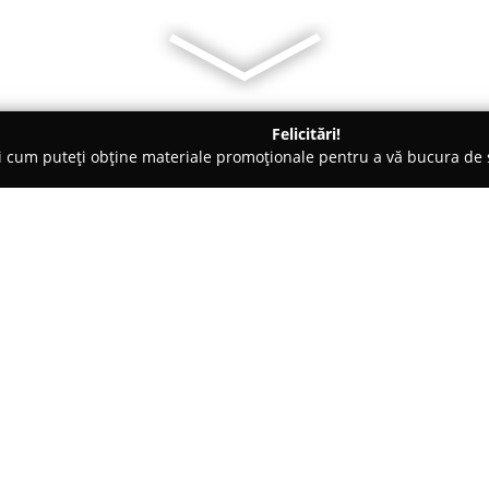
Felicitări!
ți cum puteți obține materiale promoționale pentru a vă bucura d
o-uri - Constanţa
Hotel-Restaurant Kleyn
Despre companie:
Localizat în Constanța, pe Stra
este recunoscut ca o unitate de c
adaptate atât celor care călătore
vacanță. Amplasarea hotelului,
Arată mai multe >>
Park și Delfinariu, precum și l