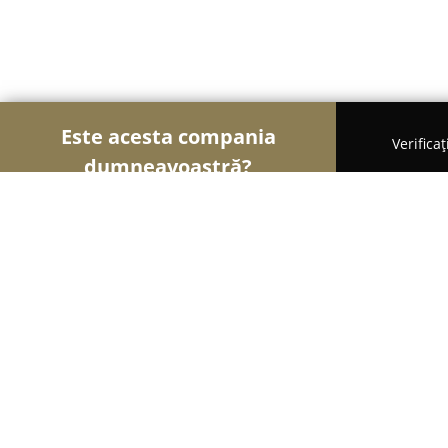
Este acesta compania
Verifica
dumneavoastră?
Șoimii Gastronomiei
Pizzerii, Restaurante, Bistr
Hotel-Restaurant Kleyn