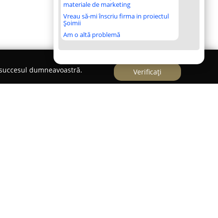
materiale de marketing
Vreau să-mi înscriu firma in proiectul
Șoimii
Am o altă problemă
e succesul dumneavoastră.
Verificați
da Primaverii, Nr. 63A,
Hotel-Restaurant Kleyn
azare clasificată la trei stele, oferind servicii
sc în interes de afaceri, cât și celor aflați în
 în apropiere de Lacul Tabacarie, complexul City
a o distanță accesibilă de stațiunea Mamaia și