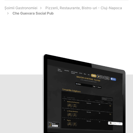
Șoimii Gastronomiei
Pizzerii, Restaurante, Bistro-uri - Cluj-Napoca
Che Guevara Social Pub