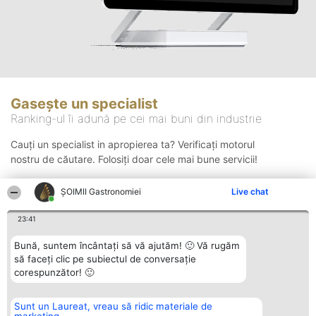
Gasește un specialist
Ranking-ul îi adună pe cei mai buni din industrie
Cauți un specialist in apropierea ta? Verificați motorul
nostru de căutare. Folosiți doar cele mai bune servicii!
ȘOIMII Gastronomiei
Live chat
Căutare
23:41
Bună, suntem încântați să vă ajutăm! 🙂 Vă rugăm
să faceți clic pe subiectul de conversație
corespunzător! 🙂
Sunt un Laureat, vreau să ridic materiale de
Organizator Ranking
Plebiscyt
Contact