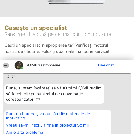
Gasește un specialist
Ranking-ul îi adună pe cei mai buni din industrie
Cauți un specialist in apropierea ta? Verificați motorul
nostru de căutare. Folosiți doar cele mai bune servicii!
ȘOIMII Gastronomiei
Live chat
Căutare
21:04
Bună, suntem încântați să vă ajutăm! 🙂 Vă rugăm
să faceți clic pe subiectul de conversație
corespunzător! 🙂
Sunt un Laureat, vreau să ridic materiale de
Organizator Ranking
Plebiscyt
Contact
marketing
BRIGHT SOLUTIONS BR SRL
Câștigătorii
Contact
Aleea Timisul De Sus 2 Bl. A30
Lista Tuturor
Vreau să-mi înscriu firma in proiectul Șoimii
Sc. A Et. 4 Ap. 13 Cod 061952
Laureaților
Am o altă problemă
București
Reguli