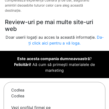
completează experiența culinarǎ și de bar, asigurând
amintiri deosebite tuturor celor care aleg această
destinație.
Review-uri pe mai multe site-uri
web
Doar userii logați au acces la această informație.
Da-
ți click aici pentru a vă loga.
Este acesta compania dumneavoastră
?
Felicitări!
Aă cum să primești materialele de
marketing
Codlea
Codlea
Vezi profilul firmei pe