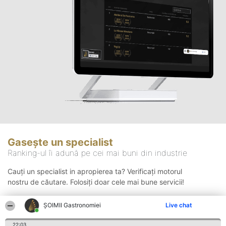
Gasește un specialist
Ranking-ul îi adună pe cei mai buni din industrie
Cauți un specialist in apropierea ta? Verificați motorul
nostru de căutare. Folosiți doar cele mai bune servicii!
ȘOIMII Gastronomiei
Live chat
Căutare
22:03