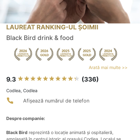
LAUREAT RANKING-UL ȘOIMII
Black Bird drink & food
Arată mai multe >>
9.3
(336)
Codlea, Codlea
Afișează numărul de telefon
Despre companie:
Black Bird
reprezintă o locație animată și ospitalieră,
amplasată în centrul istoric al orașului Codlea. Localul se