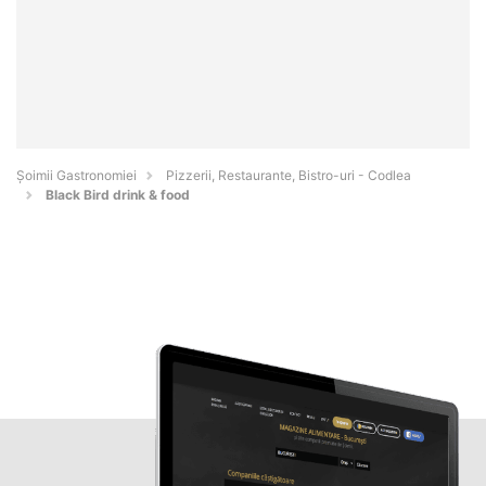
Șoimii Gastronomiei
Pizzerii, Restaurante, Bistro-uri - Codlea
Black Bird drink & food