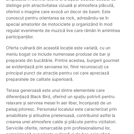
distinge prin atractivitatea vizuală și atmosfera plăcută,
oferind o imagine care evocă un decor de basm. Este
cunoscut pentru orientarea sa rock, adresându-se în
special amatorilor de motociclete și organizând în mod
regulat evenimente de muzică live care rămân în amintirea
participanților.
Oferta culinară din această locație este variată, cu un
meniu bogat ce include numeroase produse de bar și
preparate din bucătărie. Printre acestea, burgerii gourmet
se evidențiază prin savoarea lor, fiind recunoscuți ca
principal punct de atracție pentru cei care apreciază
preparatele de calitate superioară.
Terasa generoasă este unul dintre elementele care
diferențiază Black Bird, oferind un spațiu potrivit pentru
relaxare și servirea mesei în aer liber, înconjurați de un
peisaj pitoresc. Personalul localului este caracterizat prin
amabilitate și atitudine prietenoasă, contribuind astfel la
crearea unei atmosfere calde și plăcute pentru vizitatori.
Serviciile oferite, remarcabile prin profesionalismul lor,