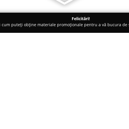
Felicitări!
ți cum puteți obține materiale promoționale pentru a vă bucura d
-uri - Caracal
ROYAL XXL Ballroom
Despre companie:
Amplasată în centrul orașului 
destinație modernă și rafinată 
evenimente. Această locație se
momente importante precum nunț
Arată mai multe >>
oferind o experiență aparte pen
de fiecare detaliu, punând acce
profesionalism și atenție sporit