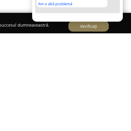
Am o altă problemă
e succesul dumneavoastră.
Verificați
Caracal,
ROYAL XXL Ballroom
constituie o
pentru organizarea diverselor tipuri de
 adresează celor care doresc să celebreze
i, botezuri, mese festive sau petreceri private,
tru participanți. O echipă specializată se ocupă
nt pe servicii personalizate, prestate cu
ă.