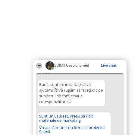
ȘOIMII Gastronomiei
Live chat
02:55
Bună, suntem încântați să vă
ajutăm! 🙂 Vă rugăm să faceți clic pe
subiectul de conversație
corespunzător! 🙂
Sunt un Laureat, vreau să ridic
materiale de marketing
Vreau să-mi înscriu firma in proiectul
Șoimii