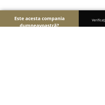
Este acesta compania
Verifica
dumneavoastră?
Șoimii Gastronomiei
Pizzerii, Restaurante, Bistro
ROYAL XXL Ballroom
9.1
(628)
Caracal, Caracal