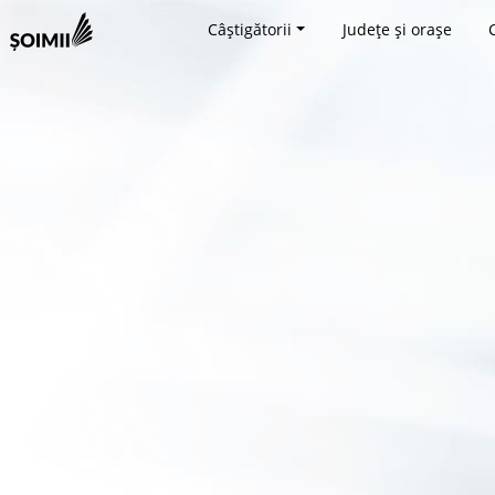
Câștigătorii
Județe și orașe