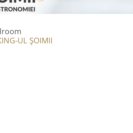
llroom
ING-UL ȘOIMII