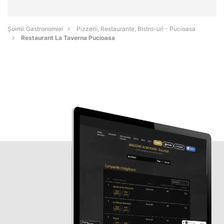
Șoimii Gastronomiei
Pizzerii, Restaurante, Bistro-uri - Pucioasa
Restaurant La Taverna Pucioasa