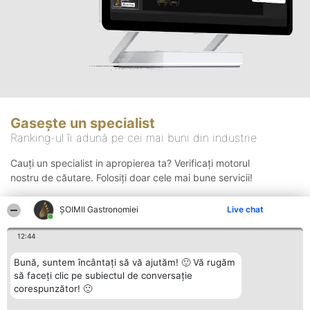
Gasește un specialist
Ranking-ul îi adună pe cei mai buni din industrie
Cauți un specialist in apropierea ta? Verificați motorul
nostru de căutare. Folosiți doar cele mai bune servicii!
ȘOIMII Gastronomiei
Live chat
Căutare
12:44
Bună, suntem încântați să vă ajutăm! 🙂 Vă rugăm
să faceți clic pe subiectul de conversație
corespunzător! 🙂