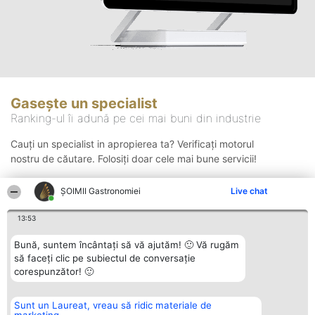
Gasește un specialist
Ranking-ul îi adună pe cei mai buni din industrie
Cauți un specialist in apropierea ta? Verificați motorul
nostru de căutare. Folosiți doar cele mai bune servicii!
ȘOIMII Gastronomiei
Live chat
Căutare
13:53
Bună, suntem încântați să vă ajutăm! 🙂 Vă rugăm
să faceți clic pe subiectul de conversație
corespunzător! 🙂
Sunt un Laureat, vreau să ridic materiale de
Organizator Ranking
Plebiscyt
Contact