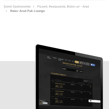
Șoimii Gastronomiei
Pizzerii, Restaurante, Bistro-uri - Arad
Relax-Arad Pub-Lounge