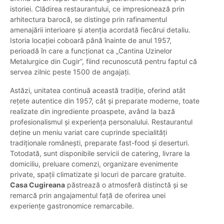
istoriei. Clădirea restaurantului, ce impresionează prin
arhitectura barocă, se distinge prin rafinamentul
amenajării interioare și atenția acordată fiecărui detaliu.
Istoria locației coboară până înainte de anul 1957,
perioadă în care a funcționat ca „Cantina Uzinelor
Metalurgice din Cugir”, fiind recunoscută pentru faptul că
servea zilnic peste 1500 de angajați.
Astăzi, unitatea continuă această tradiție, oferind atât
rețete autentice din 1957, cât și preparate moderne, toate
realizate din ingrediente proaspete, având la bază
profesionalismul și experiența personalului. Restaurantul
deține un meniu variat care cuprinde specialități
tradiționale românești, preparate fast-food și deserturi.
Totodată, sunt disponibile servicii de catering, livrare la
domiciliu, preluare comenzi, organizare evenimente
private, spații climatizate și locuri de parcare gratuite.
Casa Cugireana
păstrează o atmosferă distinctă și se
remarcă prin angajamentul față de oferirea unei
experiențe gastronomice remarcabile.