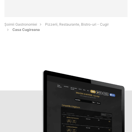
Șoimii Gastronomiei
Pizzerii, Restaurante, Bistro-uri - Cugir
Casa Cugireana