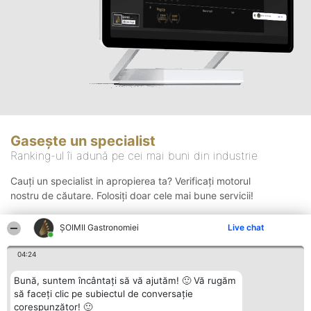
Gasește un specialist
Ranking-ul îi adună pe cei mai buni din industrie
Cauți un specialist in apropierea ta? Verificați motorul
nostru de căutare. Folosiți doar cele mai bune servicii!
ȘOIMII Gastronomiei
Live chat
Căutare
04:24
Bună, suntem încântați să vă ajutăm! 🙂 Vă rugăm
să faceți clic pe subiectul de conversație
corespunzător! 🙂