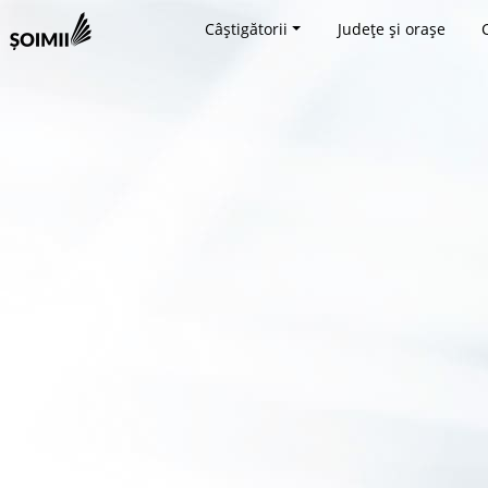
Câștigătorii
Județe și orașe