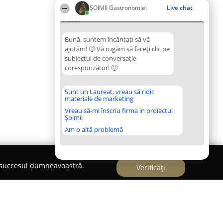
ȘOIMII Gastronomiei
Live chat
04:41
Bună, suntem încântați să vă
ajutăm! 🙂 Vă rugăm să faceți clic pe
subiectul de conversație
corespunzător! 🙂
Sunt un Laureat, vreau să ridic
materiale de marketing
Vreau să-mi înscriu firma in proiectul
Șoimii
Am o altă problemă
e succesul dumneavoastră.
Verificați