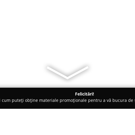
Felicitări!
ți cum puteți obține materiale promoționale pentru a vă bucura d
o-uri - Reghin
Pizzeria Stilul Meu