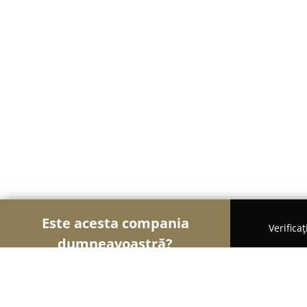
Este acesta compania
Verifica
dumneavoastră?
Șoimii Gastronomiei
Pizzerii, Restaurante, Bistr