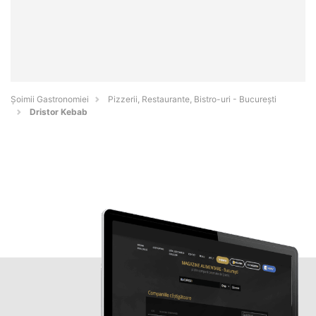
Șoimii Gastronomiei
Pizzerii, Restaurante, Bistro-uri - Bucureşti
Dristor Kebab