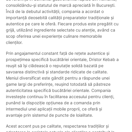
consolidându-și statutul de marcă apreciată în București.
Încă de la debutul activității, compania a acordat o
importanță deosebită calității preparatelor tradiționale și
autentice pe care le oferă. Fiecare produs este pregătit cu
grijă, utilizând ingrediente selectate cu atenție, având ca
scop oferirea unei experiențe culinare memorabile
clienților.
Prin angajamentul constant față de rețete autentice și
prospețimea specifică bucătăriei orientale, Dristor Kebab a
reușit să își clădească o reputație solidă bazată pe
savoarea distinctivă și standarde ridicate de calitate.
Meniul diversificat este gândit pentru a răspunde unei
game largi de preferințe, reușind totodată să păstreze
autenticitatea specifică bucătăriei orientale. Compania
investește continuu în facilitarea accesului pentru clienți,
punând la dispoziție opțiunea de a comanda prin
intermediul unei aplicații mobile proprii, ce oferă și
avantaje prin sistemul de puncte de loialitate.
Acest accent pus pe calitate, respectarea tradițiilor și