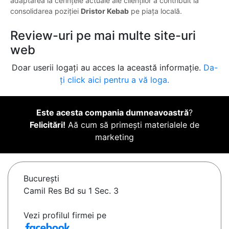
adaptarea la cerințele actuale ale clienților a contribuit la
consolidarea poziției
Dristor Kebab
pe piața locală.
Review-uri pe mai multe site-uri
web
Doar userii logați au acces la această informație.
Da-
ți click aici pentru a vă loga.
Este acesta compania dumneavoastră
?
Felicitări!
Aă cum să primești materialele de
marketing
Bucureşti
Camil Res Bd su 1 Sec. 3
Vezi profilul firmei pe