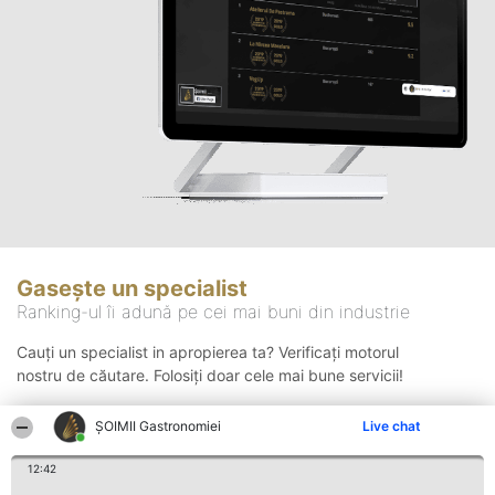
Gasește un specialist
Ranking-ul îi adună pe cei mai buni din industrie
Cauți un specialist in apropierea ta? Verificați motorul
nostru de căutare. Folosiți doar cele mai bune servicii!
ȘOIMII Gastronomiei
Live chat
Căutare
12:42