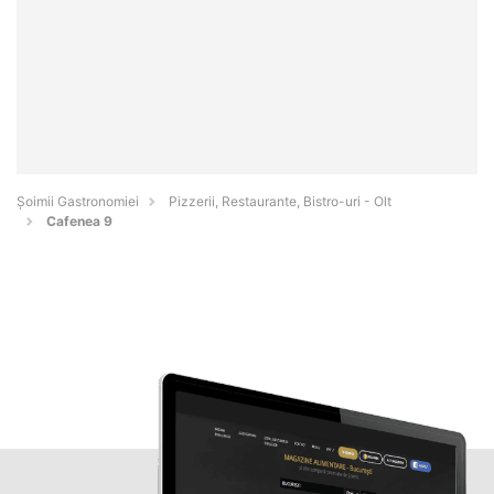
Șoimii Gastronomiei
Pizzerii, Restaurante, Bistro-uri - Olt
Cafenea 9