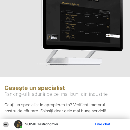
Gasește un specialist
Ranking-ul îi adună pe cei mai buni din industrie
Cauți un specialist in apropierea ta? Verificați motorul
nostru de căutare. Folosiți doar cele mai bune servicii!
ȘOIMII Gastronomiei
Live chat
Căutare