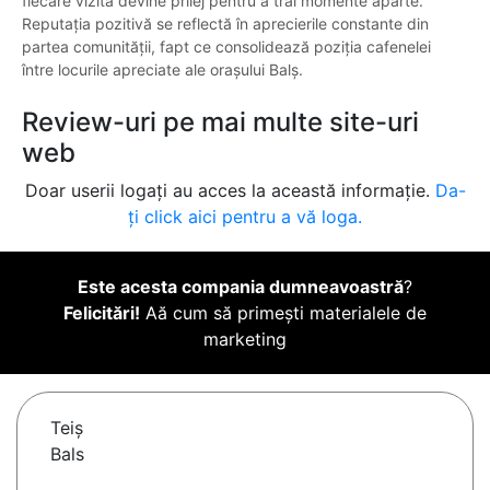
fiecare vizită devine prilej pentru a trăi momente aparte.
Reputația pozitivă se reflectă în aprecierile constante din
partea comunității, fapt ce consolidează poziția cafenelei
între locurile apreciate ale orașului Balș.
Review-uri pe mai multe site-uri
web
Doar userii logați au acces la această informație.
Da-
ți click aici pentru a vă loga.
Este acesta compania dumneavoastră
?
Felicitări!
Aă cum să primești materialele de
marketing
Teiş
Bals