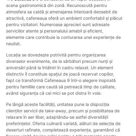
scena gastronomică din zonă. Recunoscută pentru
atmosfera sa caldă și amenajarea interioară deosebit de
atractivă, cafeneaua oferă un ambient confortabil și plăcut
pentru vizitatori. Numeroase aprecieri sunt adresate
serviciilor atente și personalului amabil și eficient,
elemente care contribuie la conturarea unei experiențe de
neuitat.
Locația se dovedește potrivită pentru organizarea
diverselor evenimente, de la sărbători precum nunți și
aniversări până la întâlniri în cadru relaxat. Un element
distinctiv îl constituie spațiul de joacă rezervat copiilor,
fapt ce transformă Cafeneaua 9 într-o alegere inspirată
pentru familiile care caută să petreacă timp de calitate,
având siguranța că cei mici se pot distra în voie.
Pe lângă aceste facilități, unitatea pune la dispoziția
clienților servicii de take-away, precum și posibilitatea de
relaxare în aer liber, adaptându-se astfel diversității
preferințelor. Oferta culinară variată, alături de selecția de
deserturi rafinate, completează experiența, garantând că