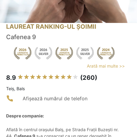
LAUREAT RANKING-UL ȘOIMII
Cafenea 9
Arată mai multe >>
8.9
(260)
Teiş, Bals
Afișează numărul de telefon
Despre companie:
Aflată în centrul orașului Balș, pe Strada Frații Buzești nr.
4A,
Cafenea 9
s-a consacrat ca un reper deosebit în