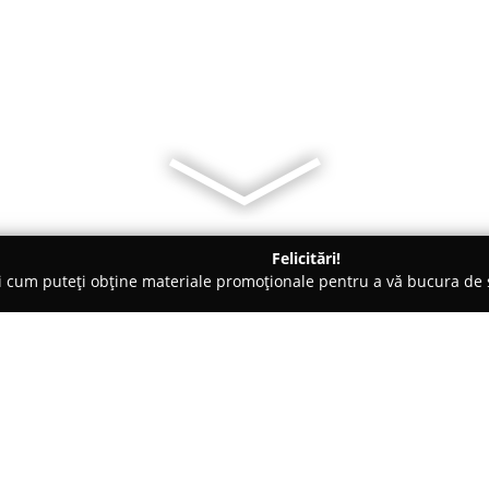
Felicitări!
ți cum puteți obține materiale promoționale pentru a vă bucura d
-uri - Giurgiu
Complex Metropolitan Giurgiu