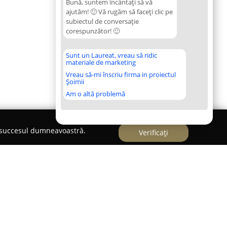
Bună, suntem încântați să vă
ajutăm! 🙂 Vă rugăm să faceți clic pe
subiectul de conversație
corespunzător! 🙂
Sunt un Laureat, vreau să ridic
materiale de marketing
Vreau să-mi înscriu firma in proiectul
Șoimii
Am o altă problemă
e succesul dumneavoastră.
Verificați