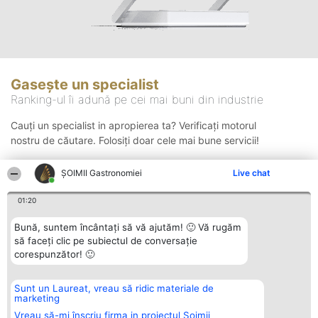
Gasește un specialist
Ranking-ul îi adună pe cei mai buni din industrie
Cauți un specialist in apropierea ta? Verificați motorul
nostru de căutare. Folosiți doar cele mai bune servicii!
ȘOIMII Gastronomiei
Live chat
Căutare
01:20
Bună, suntem încântați să vă ajutăm! 🙂 Vă rugăm
să faceți clic pe subiectul de conversație
corespunzător! 🙂
Sunt un Laureat, vreau să ridic materiale de
Organizator Ranking
Plebiscyt
Contact
marketing
BRIGHT SOLUTIONS BR SRL
Câștigătorii
Contact
Aleea Timisul De Sus 2 Bl. A30
Lista Tuturor
Vreau să-mi înscriu firma in proiectul Șoimii