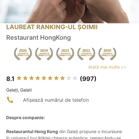
LAUREAT RANKING-UL ȘOIMII
Restaurant HongKong
Arată mai multe >>
8.1
(997)
Galaţi, Galati
Afișează numărul de telefon
Despre companie:
Restaurantul Hong Kong
din Galați propune o incursiune
în universul bucătăriei chineze autentice, remarcându-se