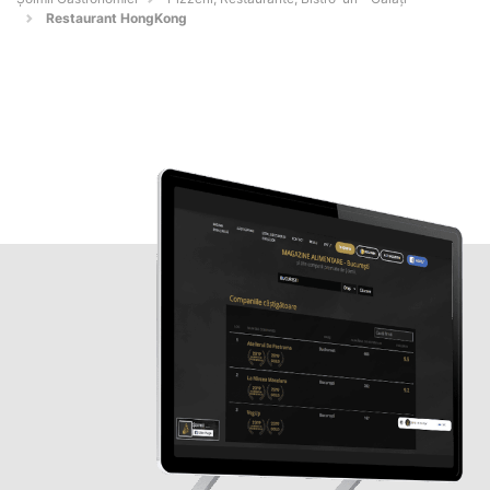
Restaurant HongKong