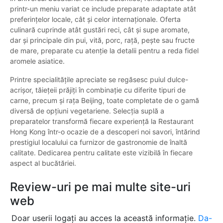
printr-un meniu variat ce include preparate adaptate atât
preferințelor locale, cât și celor internaționale. Oferta
culinară cuprinde atât gustări reci, cât și supe aromate,
dar și principale din pui, vită, porc, rață, pește sau fructe
de mare, preparate cu atenție la detalii pentru a reda fidel
aromele asiatice.
Printre specialitățile apreciate se regăsesc puiul dulce-
acrișor, tăiețeii prăjiți în combinație cu diferite tipuri de
carne, precum și rața Beijing, toate completate de o gamă
diversă de opțiuni vegetariene. Selecția suplă a
preparatelor transformă fiecare experiență la Restaurant
Hong Kong într-o ocazie de a descoperi noi savori, întărind
prestigiul localului ca furnizor de gastronomie de înaltă
calitate. Dedicarea pentru calitate este vizibilă în fiecare
aspect al bucătăriei.
Review-uri pe mai multe site-uri
web
Doar userii logați au acces la această informație.
Da-