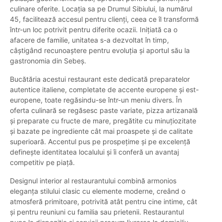
culinare oferite. Locația sa pe Drumul Sibiului, la numărul
45, facilitează accesul pentru clienți, ceea ce îl transformă
într-un loc potrivit pentru diferite ocazii. Inițiată ca o
afacere de familie, unitatea s-a dezvoltat în timp,
câștigând recunoaștere pentru evoluția și aportul său la
gastronomia din Sebeș.
Bucătăria acestui restaurant este dedicată preparatelor
autentice italiene, completate de accente europene și est-
europene, toate regăsindu-se într-un meniu divers. În
oferta culinară se regăsesc paste variate, pizza artizanală
și preparate cu fructe de mare, pregătite cu minuțiozitate
și bazate pe ingrediente cât mai proaspete și de calitate
superioară. Accentul pus pe prospețime și pe excelență
definește identitatea localului și îi conferă un avantaj
competitiv pe piață.
Designul interior al restaurantului combină armonios
eleganța stilului clasic cu elemente moderne, creând o
atmosferă primitoare, potrivită atât pentru cine intime, cât
și pentru reuniuni cu familia sau prietenii. Restaurantul