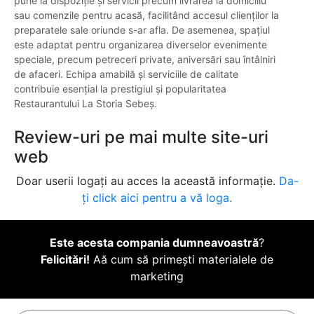
pune la dispoziție și servicii precum livrarea la domiciliu
sau comenzile pentru acasă, facilitând accesul clienților la
preparatele sale oriunde s-ar afla. De asemenea, spațiul
este adaptat pentru organizarea diverselor evenimente
speciale, precum petreceri private, aniversări sau întâlniri
de afaceri. Echipa amabilă și serviciile de calitate
contribuie esențial la prestigiul și popularitatea
Restaurantului La Storia Sebeș.
Review-uri pe mai multe site-uri
web
Doar userii logați au acces la această informație.
Da-
ți click aici pentru a vă loga.
Este acesta compania dumneavoastră
?
Felicitări!
Aă cum să primești materialele de
marketing