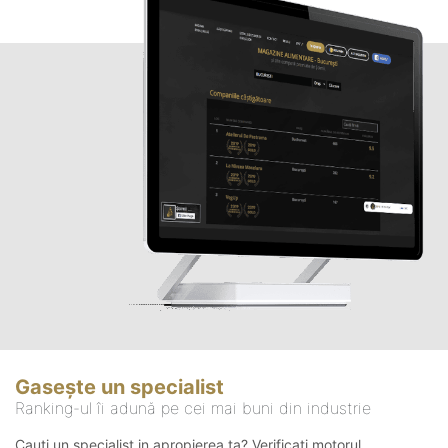
Gasește un specialist
Ranking-ul îi adună pe cei mai buni din industrie
Cauți un specialist in apropierea ta? Verificați motorul