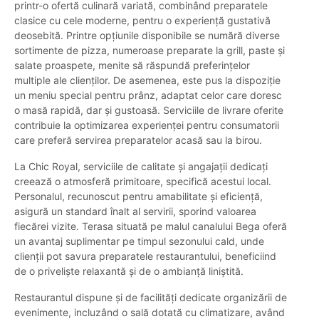
printr-o ofertă culinară variată, combinând preparatele
clasice cu cele moderne, pentru o experiență gustativă
deosebită. Printre opțiunile disponibile se numără diverse
sortimente de pizza, numeroase preparate la grill, paste și
salate proaspete, menite să răspundă preferințelor
multiple ale clienților. De asemenea, este pus la dispoziție
un meniu special pentru prânz, adaptat celor care doresc
o masă rapidă, dar și gustoasă. Serviciile de livrare oferite
contribuie la optimizarea experienței pentru consumatorii
care preferă servirea preparatelor acasă sau la birou.
La Chic Royal, serviciile de calitate și angajații dedicați
creează o atmosferă primitoare, specifică acestui local.
Personalul, recunoscut pentru amabilitate și eficiență,
asigură un standard înalt al servirii, sporind valoarea
fiecărei vizite. Terasa situată pe malul canalului Bega oferă
un avantaj suplimentar pe timpul sezonului cald, unde
clienții pot savura preparatele restaurantului, beneficiind
de o priveliște relaxantă și de o ambianță liniștită.
Restaurantul dispune și de facilități dedicate organizării de
evenimente, incluzând o sală dotată cu climatizare, având