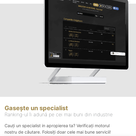
Gasește un specialist
Ranking-ul îi adună pe cei mai buni din industrie
Cauți un specialist in apropierea ta? Verificați motorul
nostru de căutare. Folosiți doar cele mai bune servicii!