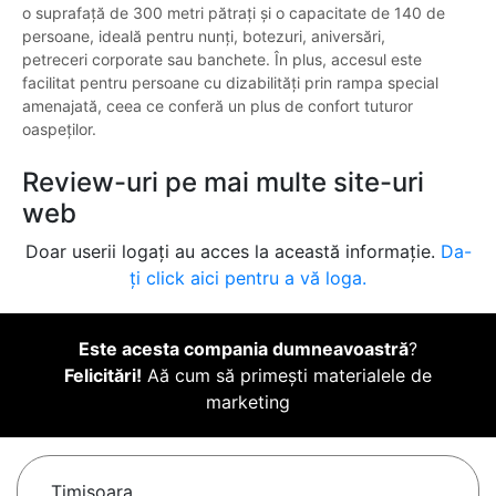
o suprafață de 300 metri pătrați și o capacitate de 140 de
persoane, ideală pentru nunți, botezuri, aniversări,
petreceri corporate sau banchete. În plus, accesul este
facilitat pentru persoane cu dizabilități prin rampa special
amenajată, ceea ce conferă un plus de confort tuturor
oaspeților.
Review-uri pe mai multe site-uri
web
Doar userii logați au acces la această informație.
Da-
ți click aici pentru a vă loga.
Este acesta compania dumneavoastră
?
Felicitări!
Aă cum să primești materialele de
marketing
Timişoara