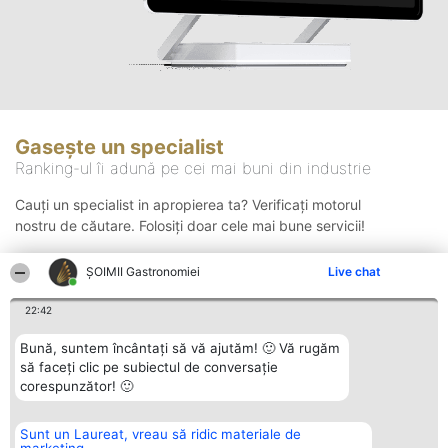
Gasește un specialist
Ranking-ul îi adună pe cei mai buni din industrie
Cauți un specialist in apropierea ta? Verificați motorul
nostru de căutare. Folosiți doar cele mai bune servicii!
ȘOIMII Gastronomiei
Live chat
Căutare
22:42
Bună, suntem încântați să vă ajutăm! 🙂 Vă rugăm
să faceți clic pe subiectul de conversație
corespunzător! 🙂
Sunt un Laureat, vreau să ridic materiale de
Organizator Ranking
Plebiscyt
Contact