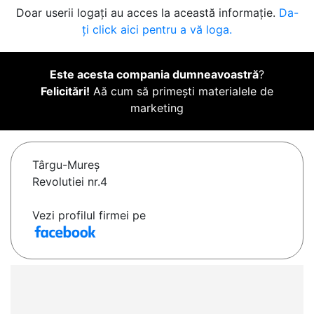
Doar userii logați au acces la această informație.
Da-
ți click aici pentru a vă loga.
Este acesta compania dumneavoastră
?
Felicitări!
Aă cum să primești materialele de
marketing
Târgu-Mureş
Revolutiei nr.4
Vezi profilul firmei pe