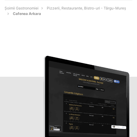
Șoimii Gastronomiei
Pizzerii, Restaurante, Bistro-uri - Târgu-Mureş
Cafenea Arkara