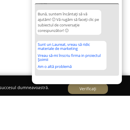
10:48
Bună, suntem încântați să vă
ajutăm! 🙂 Vă rugăm să faceți clic pe
subiectul de conversație
corespunzător! 🙂
Sunt un Laureat, vreau să ridic
materiale de marketing
Vreau să-mi înscriu firma in proiectul
Șoimii
Am o altă problemă
e succesul dumneavoastră.
Verificați