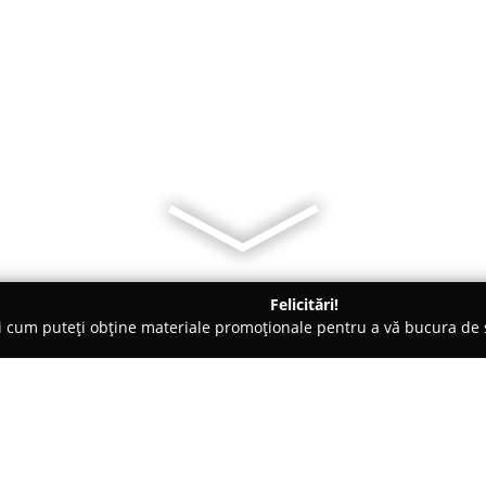
Felicitări!
ți cum puteți obține materiale promoționale pentru a vă bucura d
-uri - Predeal
La Fontanella Predeal