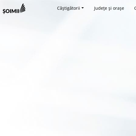
Câștigătorii
Județe și orașe