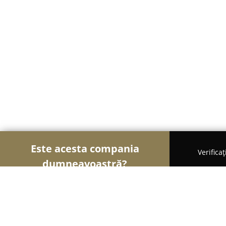
Este acesta compania
Verifica
dumneavoastră?
Șoimii Gastronomiei
Pizzerii, Restaurante, Bistro