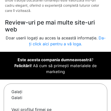
unde tradiția bucătăriei românești este valorizată într-un
cadru elegant, oferind o experiență completă tuturor celor
care îl vizitează.
Review-uri pe mai multe site-uri
web
Doar userii logați au acces la această informație.
Da-
ți click aici pentru a vă loga.
Este acesta compania dumneavoastră
?
Felicitări!
Aă cum să primești materialele de
marketing
Galaţi
Galati
Vezi profilul firmei pe