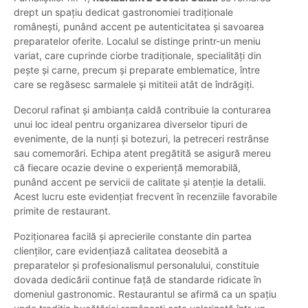
drept un spațiu dedicat gastronomiei tradiționale
românești, punând accent pe autenticitatea și savoarea
preparatelor oferite. Localul se distinge printr-un meniu
variat, care cuprinde ciorbe tradiționale, specialități din
pește și carne, precum și preparate emblematice, între
care se regăsesc sarmalele și mititeii atât de îndrăgiți.
Decorul rafinat și ambianța caldă contribuie la conturarea
unui loc ideal pentru organizarea diverselor tipuri de
evenimente, de la nunți și botezuri, la petreceri restrânse
sau comemorări. Echipa atent pregătită se asigură mereu
că fiecare ocazie devine o experiență memorabilă,
punând accent pe servicii de calitate și atenție la detalii.
Acest lucru este evidențiat frecvent în recenziile favorabile
primite de restaurant.
Poziționarea facilă și aprecierile constante din partea
clienților, care evidențiază calitatea deosebită a
preparatelor și profesionalismul personalului, constituie
dovada dedicării continue față de standarde ridicate în
domeniul gastronomic. Restaurantul se afirmă ca un spațiu