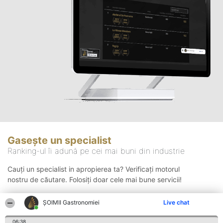
Gasește un specialist
Ranking-ul îi adună pe cei mai buni din industrie
Cauți un specialist in apropierea ta? Verificați motorul
nostru de căutare. Folosiți doar cele mai bune servicii!
ȘOIMII Gastronomiei
Live chat
Căutare
06:38