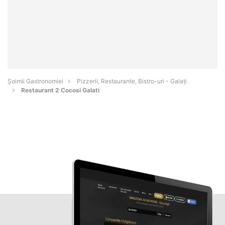
Șoimii Gastronomiei
Pizzerii, Restaurante, Bistro-uri - Galaţi
Restaurant 2 Cocosi Galati