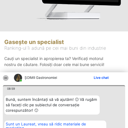
Gasește un specialist
Ranking-ul îi adună pe cei mai buni din industrie
Cauți un specialist in apropierea ta? Verificați motorul
nostru de căutare. Folosiți doar cele mai bune servicii!
ȘOIMII Gastronomiei
Live chat
Căutare
08:59
Bună, suntem încântați să vă ajutăm! 🙂 Vă rugăm
să faceți clic pe subiectul de conversație
corespunzător! 🙂
Sunt un Laureat, vreau să ridic materiale de
Organizator Ranking
Plebiscyt
Contact