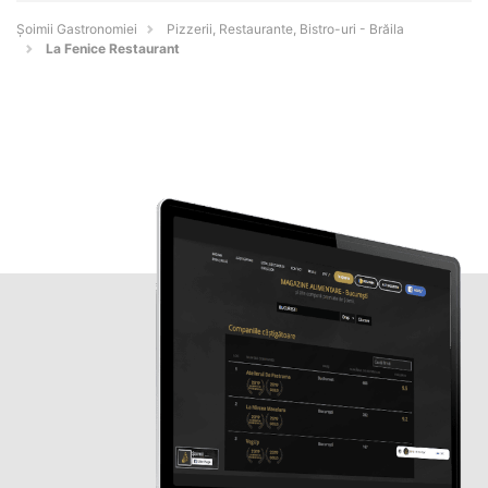
Șoimii Gastronomiei
Pizzerii, Restaurante, Bistro-uri - Brăila
La Fenice Restaurant