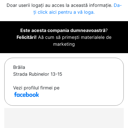
Doar userii logați au acces la această informație.
Da-
ți click aici pentru a vă loga.
Este acesta compania dumneavoastră
?
Felicitări!
Aă cum să primești materialele de
marketing
Brăila
Strada Rubinelor 13-15
Vezi profilul firmei pe