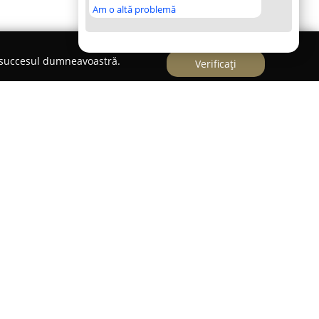
Am o altă problemă
e succesul dumneavoastră.
Verificați
rtant în universul gastronomic din Ocna Mureș,
e referință pentru cei care caută experiențe
ră un cadru intim și liniștit, deseori completat
 la o atmosferă relaxantă potrivită pentru
ă se evidențiază prin diversitate, cu meniuri
ă, americană, europeană și tradițional
 armonios numeroase gusturi distincte.