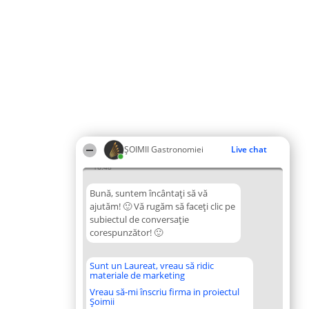
ȘOIMII Gastronomiei
Live chat
16:48
Bună, suntem încântați să vă
ajutăm! 🙂 Vă rugăm să faceți clic pe
subiectul de conversație
corespunzător! 🙂
Sunt un Laureat, vreau să ridic
materiale de marketing
Vreau să-mi înscriu firma in proiectul
Șoimii