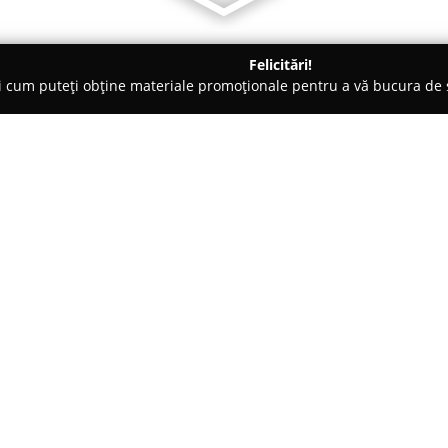
Felicitări!
ți cum puteți obține materiale promoționale pentru a vă bucura d
ro-uri - Ocna Mureş
GOLD Terrace
Despre companie:
Gold Terrace
ocupă un loc impo
fiind recunoscut ca un punct d
culinare memorabile. Acesta ofe
de muzică live, care contribuie
Arată mai multe >>
momente tihnite. Oferta culinar
inspirate din bucătăria italian
românească, reușind să îmbine