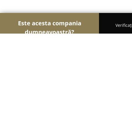
Este acesta compania
Verifica
dumneavoastră?
Șoimii Gastronomiei
Pizzerii, Restaurante, Bist
GOLD Terrace
8.6
(295)
Ocna Mureş, Ocna Mures