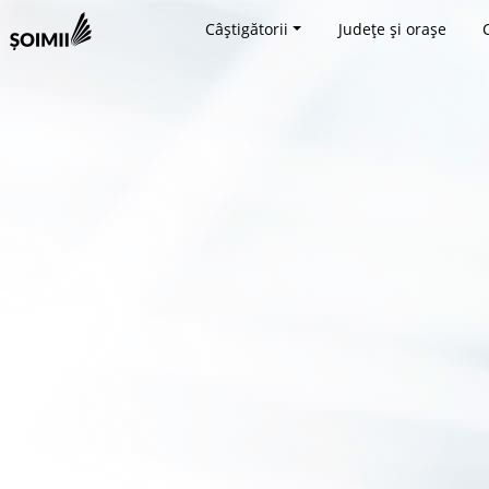
Câștigătorii
Județe și orașe