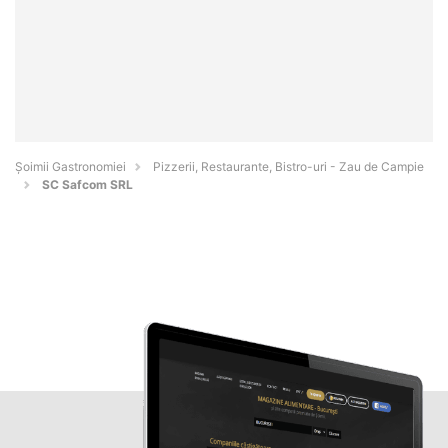
Șoimii Gastronomiei
Pizzerii, Restaurante, Bistro-uri - Zau de Campie
SC Safcom SRL