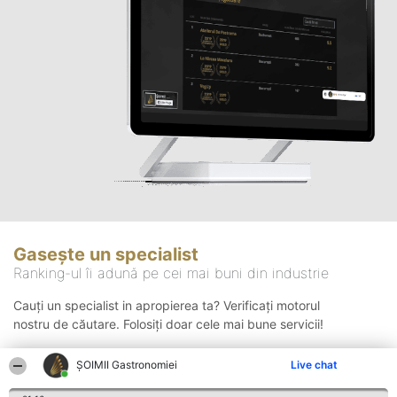
Gasește un specialist
Ranking-ul îi adună pe cei mai buni din industrie
Cauți un specialist in apropierea ta? Verificați motorul
nostru de căutare. Folosiți doar cele mai bune servicii!
ȘOIMII Gastronomiei
Live chat
Căutare