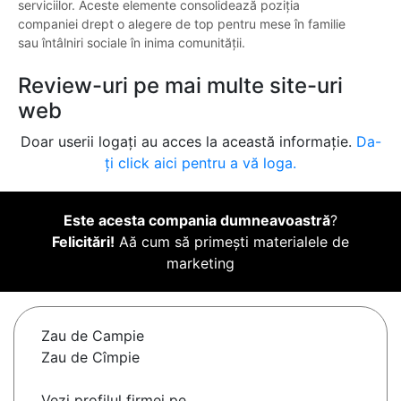
serviciilor. Aceste elemente consolidează poziția
companiei drept o alegere de top pentru mese în familie
sau întâlniri sociale în inima comunității.
Review-uri pe mai multe site-uri
web
Doar userii logați au acces la această informație.
Da-
ți click aici pentru a vă loga.
Este acesta compania dumneavoastră
?
Felicitări!
Aă cum să primești materialele de
marketing
Zau de Campie
Zau de Cîmpie
Vezi profilul firmei pe