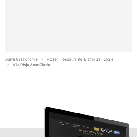
Șoimii Gastronomiei
Pizzerii, Restaurante, Bistro-uri - Eforie
Vila Plaja Azur Eforie