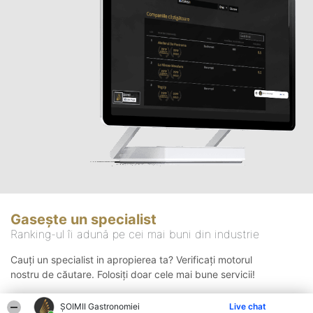
Gasește un specialist
Ranking-ul îi adună pe cei mai buni din industrie
Cauți un specialist in apropierea ta? Verificați motorul
nostru de căutare. Folosiți doar cele mai bune servicii!
ȘOIMII Gastronomiei
Live chat