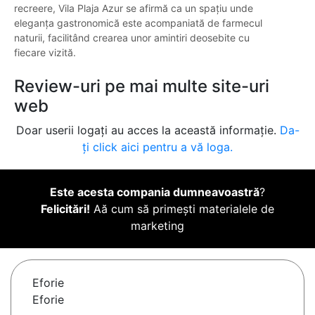
recreere, Vila Plaja Azur se afirmă ca un spațiu unde
eleganța gastronomică este acompaniată de farmecul
naturii, facilitând crearea unor amintiri deosebite cu
fiecare vizită.
Review-uri pe mai multe site-uri
web
Doar userii logați au acces la această informație.
Da-
ți click aici pentru a vă loga.
Este acesta compania dumneavoastră
?
Felicitări!
Aă cum să primești materialele de
marketing
Eforie
Eforie