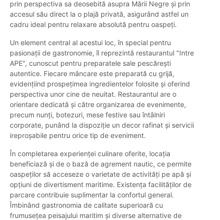
prin perspectiva sa deosebită asupra Mării Negre și prin
accesul său direct la o plajă privată, asigurând astfel un
cadru ideal pentru relaxare absolută pentru oaspeți.
Un element central al acestui loc, în special pentru
pasionații de gastronomie, îl reprezintă restaurantul "Intre
APE", cunoscut pentru preparatele sale pescărești
autentice. Fiecare mâncare este preparată cu grijă,
evidențiind prospețimea ingredientelor folosite și oferind
perspectiva unor cine de neuitat. Restaurantul are o
orientare dedicată și către organizarea de evenimente,
precum nunți, botezuri, mese festive sau întâlniri
corporate, punând la dispoziție un decor rafinat și servicii
ireproșabile pentru orice tip de eveniment.
În completarea experienței culinare oferite, locația
beneficiază și de o bază de agrement nautic, ce permite
oaspeților să acceseze o varietate de activități pe apă și
opțiuni de divertisment maritime. Existența facilităților de
parcare contribuie suplimentar la confortul general.
Îmbinând gastronomia de calitate superioară cu
frumusețea peisajului maritim și diverse alternative de