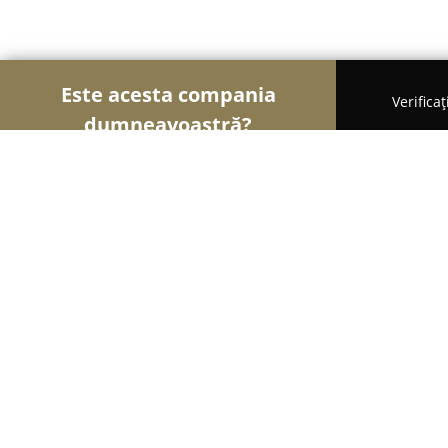
Este acesta compania
Verifica
dumneavoastră?
Șoimii Gastronomiei
Pizzerii, Restaurante, Bistr
Restaurant New Orleans
8
(73)