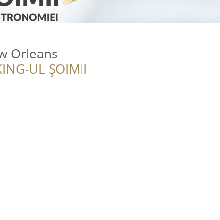
w Orleans
ING-UL ȘOIMII