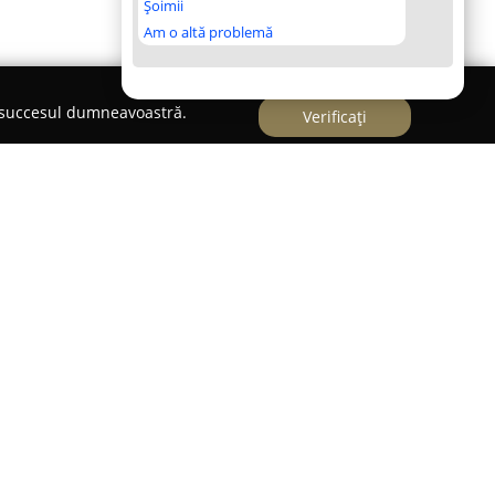
Șoimii
Am o altă problemă
e succesul dumneavoastră.
Verificați
lcea, pe Strada Mihai Bravu nr. 2-6, în zona
staurant New Orleans
se remarcă drept un
Localul propune o fuziune de preparate din
nd în același timp un accent semnificativ pe
esc. Meniul, conceput să răspundă unei palete
ietate generoasă de aperitive calde, precum
e primăvară acompaniate de sos dulce-acrișor.