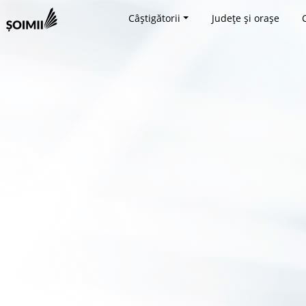
Câștigătorii
Județe și orașe