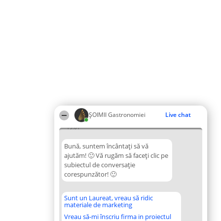
ȘOIMII Gastronomiei
Live chat
19:01
Bună, suntem încântați să vă
ajutăm! 🙂 Vă rugăm să faceți clic pe
subiectul de conversație
corespunzător! 🙂
Sunt un Laureat, vreau să ridic
materiale de marketing
Vreau să-mi înscriu firma in proiectul