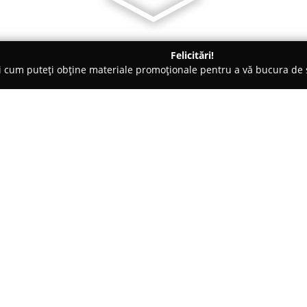
Felicitări!
ți cum puteți obține materiale promoționale pentru a vă bucura d
o-uri - Râmnicu Vâlcea
Restaurant New Orleans
Despre companie:
Amplasat central în Râmnicu Vâ
Scuarului Mircea cel Bătrân,
Re
punct gastronomic distinctiv. 
bucătăria internațională, punâ
Arată mai multe >>
preparatele cu specific chinez
largi de gusturi, include o var
calamari pane sau pachețele d