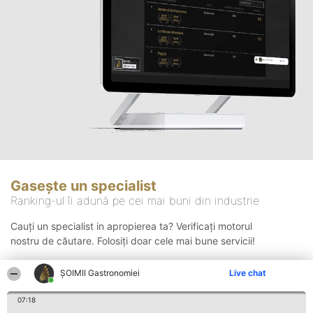
Gasește un specialist
Ranking-ul îi adună pe cei mai buni din industrie
Cauți un specialist in apropierea ta? Verificați motorul
nostru de căutare. Folosiți doar cele mai bune servicii!
ȘOIMII Gastronomiei
Live chat
Căutare
07:18