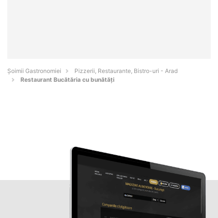
Șoimii Gastronomiei
Pizzerii, Restaurante, Bistro-uri - Arad
Restaurant Bucătăria cu bunătăți