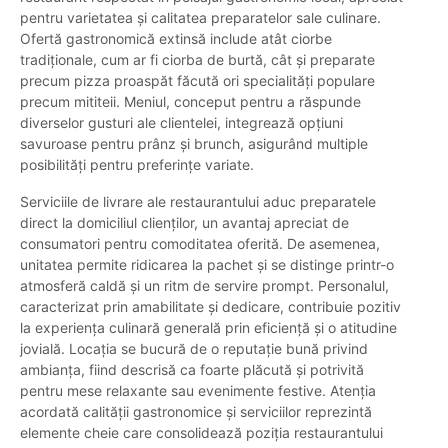
pentru varietatea și calitatea preparatelor sale culinare.
Ofertă gastronomică extinsă include atât ciorbe
tradiționale, cum ar fi ciorba de burtă, cât și preparate
precum pizza proaspăt făcută ori specialități populare
precum mititeii. Meniul, conceput pentru a răspunde
diverselor gusturi ale clientelei, integrează opțiuni
savuroase pentru prânz și brunch, asigurând multiple
posibilități pentru preferințe variate.
Serviciile de livrare ale restaurantului aduc preparatele
direct la domiciliul clienților, un avantaj apreciat de
consumatori pentru comoditatea oferită. De asemenea,
unitatea permite ridicarea la pachet și se distinge printr-o
atmosferă caldă și un ritm de servire prompt. Personalul,
caracterizat prin amabilitate și dedicare, contribuie pozitiv
la experiența culinară generală prin eficiență și o atitudine
jovială. Locația se bucură de o reputație bună privind
ambianța, fiind descrisă ca foarte plăcută și potrivită
pentru mese relaxante sau evenimente festive. Atenția
acordată calității gastronomice și serviciilor reprezintă
elemente cheie care consolidează poziția restaurantului