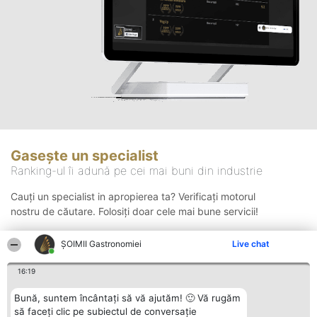
Gasește un specialist
Ranking-ul îi adună pe cei mai buni din industrie
Cauți un specialist in apropierea ta? Verificați motorul
nostru de căutare. Folosiți doar cele mai bune servicii!
ȘOIMII Gastronomiei
Live chat
Căutare
16:19
Bună, suntem încântați să vă ajutăm! 🙂 Vă rugăm
să faceți clic pe subiectul de conversație