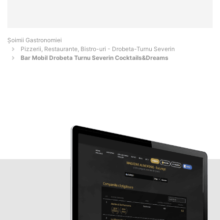
Șoimii Gastronomiei
Pizzerii, Restaurante, Bistro-uri - Drobeta-Turnu Severin
Bar Mobil Drobeta Turnu Severin Cocktails&Dreams