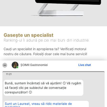
Gasește un specialist
Ranking-ul îi adună pe cei mai buni din industrie
Cauți un specialist in apropierea ta? Verificați motorul
nostru de căutare. Folosiți doar cele mai bune servicii!
ȘOIMII Gastronomiei
Live chat
Căutare
11:21
Bună, suntem încântați să vă ajutăm! 🙂 Vă rugăm
să faceți clic pe subiectul de conversație
corespunzător! 🙂
Sunt un Laureat, vreau să ridic materiale de
Organizator Ranking
Plebiscyt
Contact