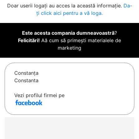
Doar userii logați au acces la această informație.
Da-
ți click aici pentru a vă loga.
Este acesta compania dumneavoastră
?
Felicitări!
Aă cum să primești materialele de
marketing
Constanţa
Constanta
Vezi profilul firmei pe