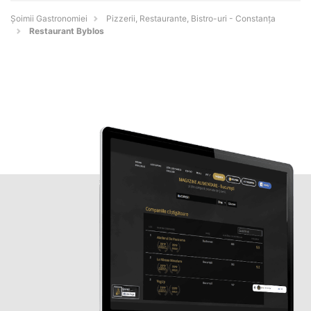
Șoimii Gastronomiei
Pizzerii, Restaurante, Bistro-uri - Constanţa
Restaurant Byblos