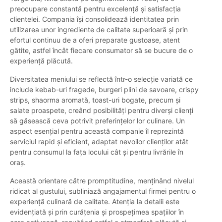
preocupare constantă pentru excelență și satisfacția
clientelei. Compania își consolidează identitatea prin
utilizarea unor ingrediente de calitate superioară și prin
efortul continuu de a oferi preparate gustoase, atent
gătite, astfel încât fiecare consumator să se bucure de o
experiență plăcută.
Diversitatea meniului se reflectă într-o selecție variată ce
include kebab-uri fragede, burgeri plini de savoare, crispy
strips, shaorma aromată, toast-uri bogate, precum și
salate proaspete, creând posibilități pentru diverși clienți
să găsească ceva potrivit preferințelor lor culinare. Un
aspect esențial pentru această companie îl reprezintă
serviciul rapid și eficient, adaptat nevoilor clienților atât
pentru consumul la fața locului cât și pentru livrările în
oraș.
Această orientare către promptitudine, menținând nivelul
ridicat al gustului, subliniază angajamentul firmei pentru o
experiență culinară de calitate. Atenția la detalii este
evidențiată și prin curățenia și prospețimea spațiilor în