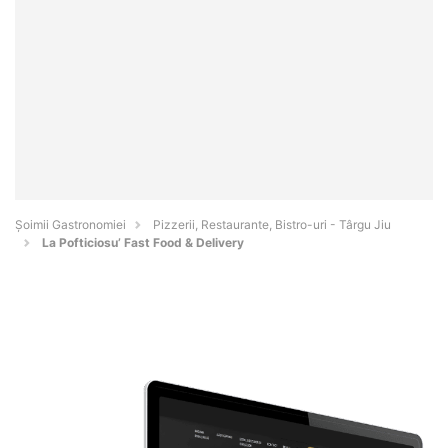
Șoimii Gastronomiei
Pizzerii, Restaurante, Bistro-uri - Târgu Jiu
La Pofticiosu’ Fast Food & Delivery