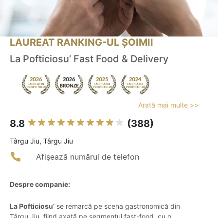
LAUREAT RANKING-UL ȘOIMII
La Pofticiosu’ Fast Food & Delivery
Arată mai multe >>
8.8
(388)
Târgu Jiu, Târgu Jiu
Afișează numărul de telefon
Despre companie:
La Pofticiosu’
se remarcă pe scena gastronomică din
Târgu Jiu, fiind axată pe segmentul fast-food, cu o