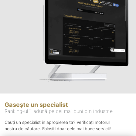
Gasește un specialist
Ranking-ul îi adună pe cei mai buni din industrie
Cauți un specialist in apropierea ta? Verificați motorul
nostru de căutare. Folosiți doar cele mai bune servicii!