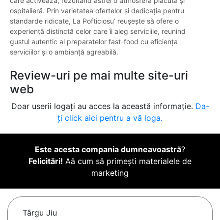
care activează, rezultând astfel o atmosferă plăcută și
ospitalieră. Prin varietatea ofertelor și dedicația pentru
standarde ridicate, La Pofticiosu’ reușește să ofere o
experiență distinctă celor care îi aleg serviciile, reunind
gustul autentic al preparatelor fast-food cu eficiența
serviciilor și o ambianță agreabilă.
Review-uri pe mai multe site-uri
web
Doar userii logați au acces la această informație.
Da-
ți click aici pentru a vă loga.
Este acesta compania dumneavoastră
?
Felicitări!
Aă cum să primești materialele de
marketing
Târgu Jiu